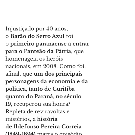
Injustiçado por 40 anos, 
o 
Barão do Serro Azul
 foi 
o 
primeiro paranaense a entrar 
para o Panteão da Pátria
, que 
homenageia os heróis 
nacionais, em 2008. Como foi, 
afinal, que 
um dos principais 
personagens da economia e da 
política, tanto de Curitiba 
quanto do Paraná, no século 
19
, recuperou sua honra? 
Repleta de reviravoltas e 
mistérios, a 
história 
de Ildefonso Pereira Correia 
(1849-1894)
 marca o episódio 