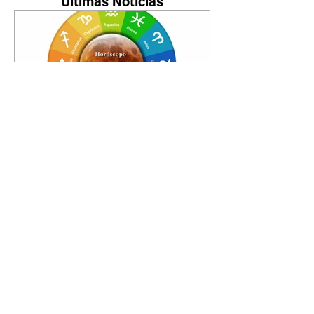
Últimas Notícias
Horóscopo - 09/08/2026
Tenha seu Mapa Astral de
nascimento, o Mapa astral do Ano
de 2026 e 2027, o que os planetas
indicam para o seu: Trabalho,
Amor, Dinheiro, Saúde e Família.
Estudo com 35 páginas. Adquira
já através da nossa loja virtual ou
na loja física: rua Emiliano
Perneta 30 – loja 21 – galeria