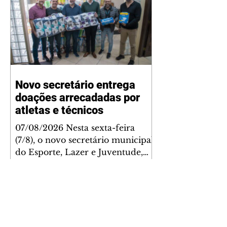
Novo secretário entrega
doações arrecadadas por
atletas e técnicos
07/08/2026 Nesta sexta-feira
(7/8), o novo secretário municipal
do Esporte, Lazer e Juventude,
José Antônio de Melo Filho, fez a
entrega de 5.873 fraldas
geriátricas arrecadadas durante a
Campanha de Atenção à Pessoa
Idosa à Fundação de Ação Social
(FAS). A doação é uma