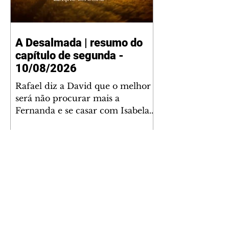
A Desalmada | resumo do
capítulo de segunda -
10/08/2026
Rafael diz a David que o melhor
será não procurar mais a
Fernanda e se casar com Isabela.
Júlia diz a Otávio que sua esposa
desconfia que ele tem uma
amante. Diante do túmulo de
Santiago, Fernanda diz que quer
justiça para ele mas, ao mesmo
tempo, se apaixonou por Rafael.
Martina critica David por ainda
não conhecer Clara e Sandra.
Fernanda confessa a Joana que