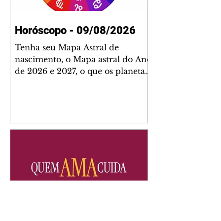
Horóscopo - 09/08/2026
Tenha seu Mapa Astral de
nascimento, o Mapa astral do Ano
de 2026 e 2027, o que os planetas
indicam para o seu: Trabalho,
Amor, Dinheiro, Saúde e Família.
Estudo com 35 páginas. Adquira
já através da nossa loja virtual ou
na loja física: rua Emiliano
Perneta 30 – loja 21 – galeria
Cezar Franco – centro –
Curitiba. Você pode pedir
também através do nosso
Whatsapp e receber seu livro
virtual: (41) 99719-0645. Escute o
programa Bom Dia Astral através