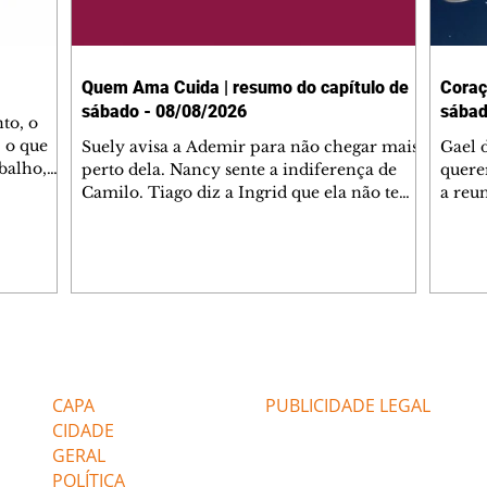
Quem Ama Cuida | resumo do capítulo de
Coraç
sábado - 08/08/2026
sábad
to, o
 o que
Suely avisa a Ademir para não chegar mais
Gael 
balho,
perto dela. Nancy sente a indiferença de
quere
studo
Camilo. Tiago diz a Ingrid que ela não tem
a reu
da nossa
competência para presidir a joalheria.
Zilá 
miliano
André conta a Pedro que a associação de
perce
r Franco
advogados expulsou Ademir. Laurentino
Palha
ir
contrata Adriana para servir no
aprox
 e
restaurante. Adriana vê Pedro e Bruna no
em pe
-0645.
restaurante. Bruna provoca Adriana. Dora
decid
através
pede ajuda a André para marcar um
inven
Editorias
Editais Certificados
encontro com Suely. Adriana diz a Lyris
conse
que está feliz trabalhando no restaurante de
termi
CAPA
PUBLICIDADE LEGAL
Nanc
CIDADE
GERAL
POLÍTICA