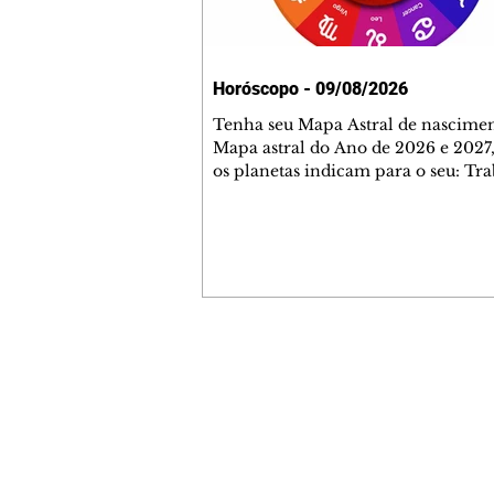
Horóscopo - 09/08/2026
Tenha seu Mapa Astral de nascimen
Mapa astral do Ano de 2026 e 2027,
os planetas indicam para o seu: Tra
Amor, Dinheiro, Saúde e Família. E
com 35 páginas. Adquira já através 
loja virtual ou na loja física: rua E
Perneta 30 – loja 21 – galeria Ceza
– centro – Curitiba. Você pode ped
também através do nosso Whatsapp
receber seu livro virtual: (41) 99719
Escute o programa Bom Dia Astral 
Contato comercial
da Rádio Cultura AM 930 e t
mmjornale@gmail.com
Telefone: (41) 99978-9956
Redação
E-mail:
redacaojornale@gmail.com