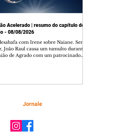
ão Acelerado | resumo do capítulo de
o - 08/08/2026
desabafa com Irene sobre Naiane. Sem
r, João Raul causa um tumulto durante
nião de Agrado com um patrocinador.
orienta Osmar a seguir Cinara, que
be a movimentação e alerta Ronei.
res confronta Cinara sobre a
imação com Ronei. Eduarda pensa
dir a Valéria para ficar com Sol. Gael
e terminar com Naiane. João Raul
ta para Agrado que não está
Siga
Jornale
guindo conviver com seu sucesso, e
na o relacionamento dos dois.