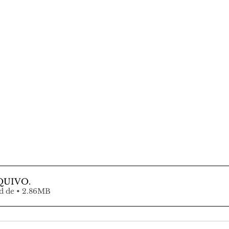
QUIVO
.
Fazer download de • 2.86MB