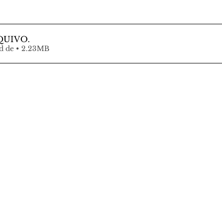
QUIVO
.
Fazer download de • 2.23MB