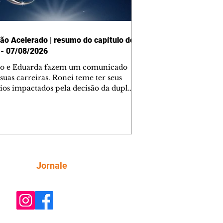
ão Acelerado | resumo do capítulo de
 - 07/08/2026
o e Eduarda fazem um comunicado
suas carreiras. Ronei teme ter seus
ios impactados pela decisão da dupla.
e decide prestar queixa contra
ica. Gael descobre que Naiane passou
ações sigilosas para Talita. Ronei
ra Verônica novamente e descobre
la deixou Bom Retorno. Gael se
ciona com Naiane. Valéria anuncia
e mudará de país, e Eduarda se
Siga
Jornale
upa com Sol. Palhares desconfia de
a em relação a Zilá. Ronei e Cinara
nfia