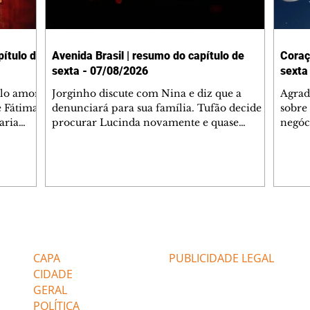
ítulo de
Avenida Brasil | resumo do capítulo de
Coraç
sexta - 07/08/2026
sexta
elo amor
Jorginho discute com Nina e diz que a
Agrad
e Fátima
denunciará para sua família. Tufão decide
sobre 
aria
procurar Lucinda novamente e quase
negóc
u
encontra Nina no lixão. Débora se
Janet
do,
preocupa com Jorginho. Monalisa pede que
Verôn
esteve
Olenka não a deixe sozinha. Tufão
inform
 Alika o
encontra Jorginho e o leva para casa. Max é
procu
. Chinua
hostil com Carminha. Diógenes se irrita
que e
quando Tavinho diz que não negociará o
decep
 Pascoal
passe de Roni por causa de sua sexualidade.
que s
Editorias
Editais Certificados
re que
Janaína admite para Jorginho que Lúcio e
preoc
r aos
Max estavam envolvidos na tentativa de
Cinar
CAPA
PUBLICIDADE LEGAL
assalto à
desco
CIDADE
GERAL
POLÍTICA