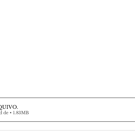
QUIVO
.
Fazer download de • 1.83MB