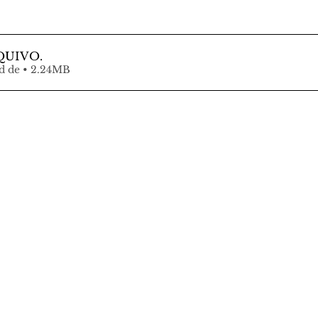
QUIVO
.
Fazer download de • 2.24MB