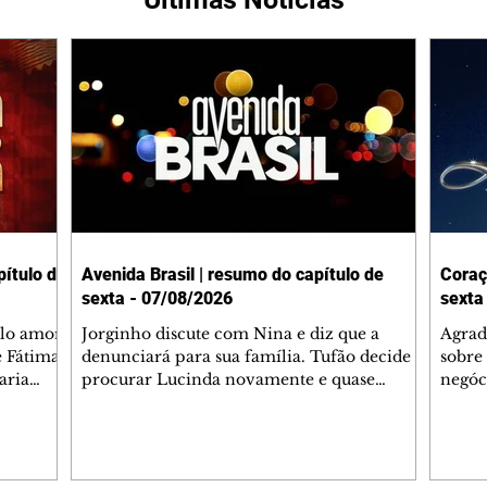
ítulo de
Avenida Brasil | resumo do capítulo de
Coraç
sexta - 07/08/2026
sexta
elo amor
Jorginho discute com Nina e diz que a
Agrad
e Fátima
denunciará para sua família. Tufão decide
sobre 
aria
procurar Lucinda novamente e quase
negóc
u
encontra Nina no lixão. Débora se
Janet
do,
preocupa com Jorginho. Monalisa pede que
Verôn
esteve
Olenka não a deixe sozinha. Tufão
inform
 Alika o
encontra Jorginho e o leva para casa. Max é
procu