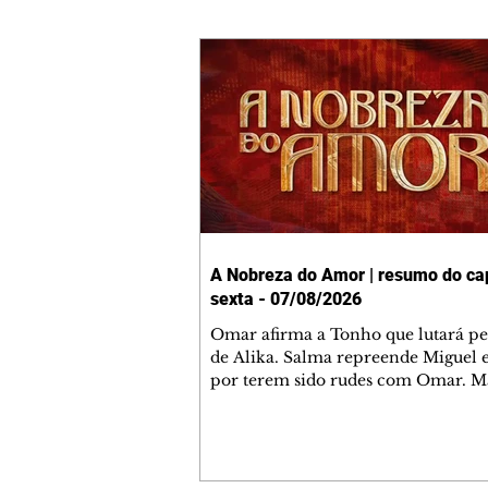
A Nobreza do Amor | resumo do cap
sexta - 07/08/2026
Omar afirma a Tonho que lutará p
de Alika. Salma repreende Miguel 
por terem sido rudes com Omar. M
Helena aconselha Manoel sobre se
namoro com Ana Maria. Pressiona
Bakari revela a Jendal que Chinua 
em terras inimigas. Omar pede que