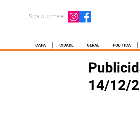
Siga o Jornale
CAPA
CIDADE
GERAL
POLÍTICA
Publicid
14/12/