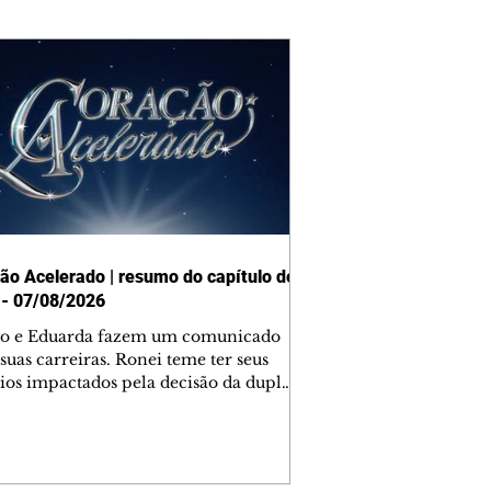
ão Acelerado | resumo do capítulo de
 - 07/08/2026
o e Eduarda fazem um comunicado
suas carreiras. Ronei teme ter seus
ios impactados pela decisão da dupla.
e decide prestar queixa contra
ica. Gael descobre que Naiane passou
ações sigilosas para Talita. Ronei
ra Verônica novamente e descobre