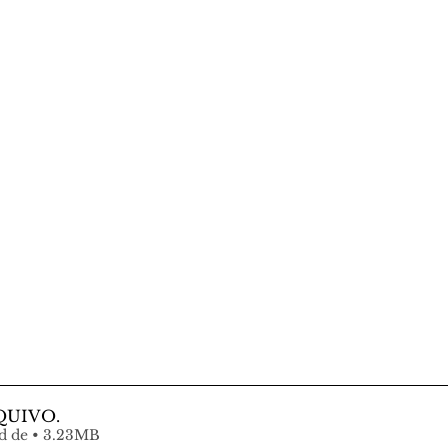
QUIVO
.
Fazer download de • 3.23MB