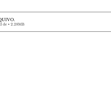
QUIVO
.
Fazer download de • 2.28MB