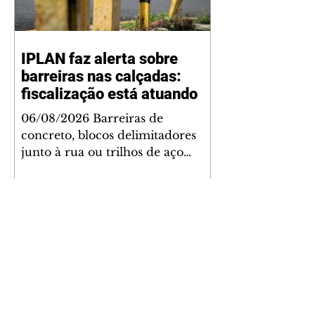
IPLAN faz alerta sobre
barreiras nas calçadas:
fiscalização está atuando
06/08/2026 Barreiras de
concreto, blocos delimitadores
junto à rua ou trilhos de aço
instalados nas calçadas são
proibidos. Além de serem
obstáculos para a livre circulação
de pedestres, essas estruturas
podem causar ou piorar
acidentes de trânsito — e os
proprietários dos imóveis podem
ser responsabilizados. O alerta é
do Instituto de Pesquisa e