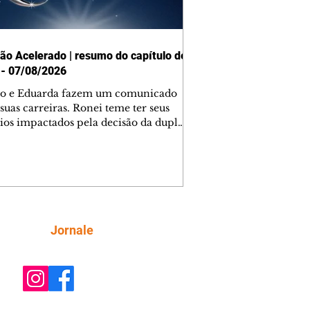
ão Acelerado | resumo do capítulo de
 - 07/08/2026
o e Eduarda fazem um comunicado
suas carreiras. Ronei teme ter seus
ios impactados pela decisão da dupla.
e decide prestar queixa contra
ica. Gael descobre que Naiane passou
ações sigilosas para Talita. Ronei
ra Verônica novamente e descobre
la deixou Bom Retorno. Gael se
ciona com Naiane. Valéria anuncia
e mudará de país, e Eduarda se
Siga
Jornale
upa com Sol. Palhares desconfia de
a em relação a Zilá. Ronei e Cinara
nfia