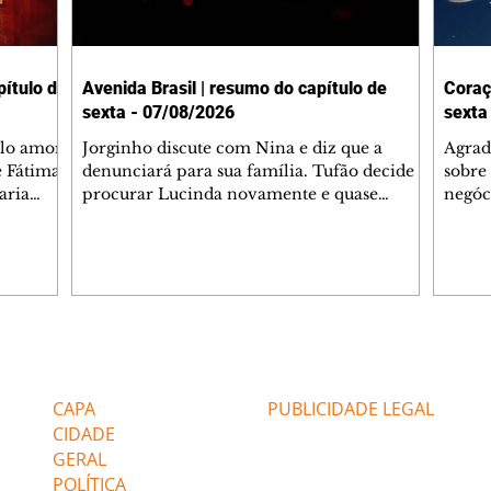
ítulo de
Avenida Brasil | resumo do capítulo de
Coraç
sexta - 07/08/2026
sexta
elo amor
Jorginho discute com Nina e diz que a
Agrad
e Fátima
denunciará para sua família. Tufão decide
sobre 
aria
procurar Lucinda novamente e quase
negóc
u
encontra Nina no lixão. Débora se
Janet
do,
preocupa com Jorginho. Monalisa pede que
Verôn
esteve
Olenka não a deixe sozinha. Tufão
inform
 Alika o
encontra Jorginho e o leva para casa. Max é
procu
. Chinua
hostil com Carminha. Diógenes se irrita
que e
quando Tavinho diz que não negociará o
decep
 Pascoal
passe de Roni por causa de sua sexualidade.
que s
Editorias
Editais Certificados
re que
Janaína admite para Jorginho que Lúcio e
preoc
r aos
Max estavam envolvidos na tentativa de
Cinar
CAPA
PUBLICIDADE LEGAL
assalto à
desco
CIDADE
GERAL
POLÍTICA