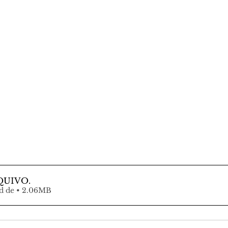
QUIVO
.
Fazer download de • 2.06MB