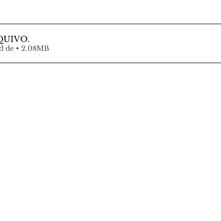
QUIVO
.
Fazer download de • 2.08MB