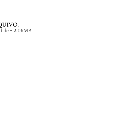
QUIVO
.
Fazer download de • 2.06MB