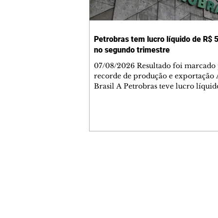
Petrobras tem lucro líquido de R$ 5
no segundo trimestre
07/08/2026 Resultado foi marcado
recorde de produção e exportação 
Brasil A Petrobras teve lucro líqui
52,4 bilhões (US$ 10,4 bilhões) no 
trimestre de 2026, 97% a mais em
comparação ao mesmo período de 
Esse é um dos maiores resultados
trimestrais da série histórica. Segundo a
empresa, o resultado foi marcado 
recordes na produção de óleo, que 
Contato comercial
2,7 milhões de barris por dia; ao fa
mmjornale@gmail.com
utilização do parque de refino de 10
Telefone: (41) 99978-9956
cres
Redação
E-mail:
redacaojornale@gmail.com