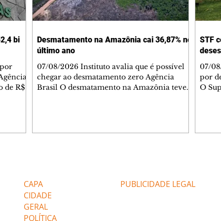
2,4 bi
Desmatamento na Amazônia cai 36,87% no
STF c
último ano
deses
 por
07/08/2026 Instituto avalia que é possível
07/08
Agência
chegar ao desmatamento zero Agência
por d
do de R$
Brasil O desmatamento na Amazônia teve
O Sup
segundo
queda de 36,87% entre agosto de 2025 e
começ
julho de 2026. Foram 2.874,38 km² de área
que va
2025.
sob alerta. É o menor valor desde 2016,
suspe
quando iniciou a série histórica. Na
Compa
medição do período anterior, a área sob
Comun
por
alerta na região foi de 4.495 km². O
anális
atingiu
tamanho da área sob alerta é 55,6% inferior
agosto
Editorias
Editais Certificados
tor de
à média dos últimos dez ciclos, ou seja, de
de In
1%; e
2015/2016 a 2025/2026. Os dados do
CAPA
PUBLICIDADE LEGAL
CIDADE
GERAL
POLÍTICA