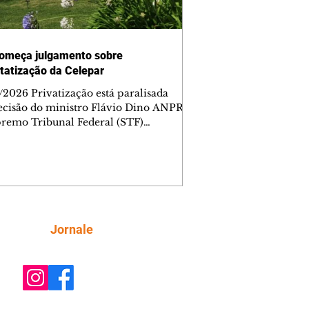
omeça julgamento sobre
tatização da Celepar
/2026 Privatização está paralisada
ecisão do ministro Flávio Dino ANPR
remo Tribunal Federal (STF)
ou nesta sexta-feira (7) o julgamento
i analisar a decisão liminar que
ndeu o processo de desestatização da
nhia de Tecnologia da Informação e
icação do Paraná (Celepar). A
e, prevista para ocorrer até o dia 18 de
, será feita no âmbito da Ação Direta
Siga
Jornale
constitucionalidade, relatada pelo
ministro Flávio Dino. A liminar fo