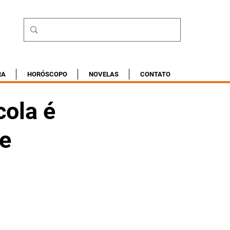
RA
HORÓSCOPO
NOVELAS
CONTATO
cola é
de