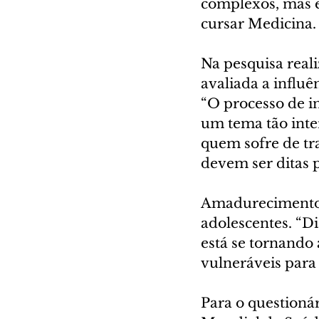
complexos, mas é
cursar Medicina.
Na pesquisa reali
avaliada a influê
“O processo de in
um tema tão int
quem sofre de tr
devem ser ditas 
Amadurecimento e
adolescentes. “D
está se tornando
vulneráveis para 
Para o questioná