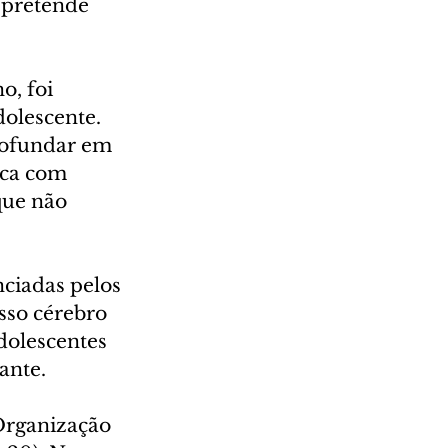
 pretende 
o, foi 
olescente. 
profundar em 
ca com 
que não 
ciadas pelos 
so cérebro 
dolescentes 
ante.
Organização 