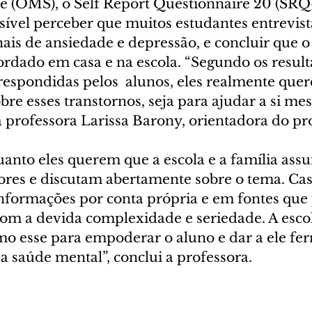
 (OMS), o Self Report Questionnaire 20 (SRQ-
ssível perceber que muitos estudantes entrevis
ais de ansiedade e depressão, e concluir que o
ordado em casa e na escola. “Segundo os result
respondidas pelos  alunos, eles realmente que
re esses transtornos, seja para ajudar a si me
a professora Larissa Barony, orientadora do pro
anto eles querem que a escola e a família as
res e discutam abertamente sobre o tema. Caso
 informações por conta própria e em fontes qu
com a devida complexidade e seriedade. A escol
mo esse para empoderar o aluno e dar a ele fe
a saúde mental”, conclui a professora. 