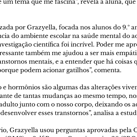
 um tema que me fascina”, revela a aluna, que
zada por Grazyella, focada nos alunos do 9.º an
ncia do ambiente escolar na saúde mental do ad
vestigação científica foi incrível. Poder me a
eressante também me ajudou a ser mais empáti
anstornos mentais, e a entender que há coisas 
porque podem acionar gatilhos”, comenta. 
 hormônios são algumas das alterações viven
iante de tantas mudanças ao mesmo tempo, nos
 adulto junto com o nosso corpo, deixando os a
desenvolver esses transtornos”, analisa a estud
rio, Grazyella usou perguntas aprovadas pela 