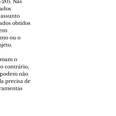
20). Nas 
tados 
 assunto 
ados obtidos 
rem 
smo ou o 
jeto.
sumam o 
 contrário, 
e podem não 
a precisa de 
rramentas 