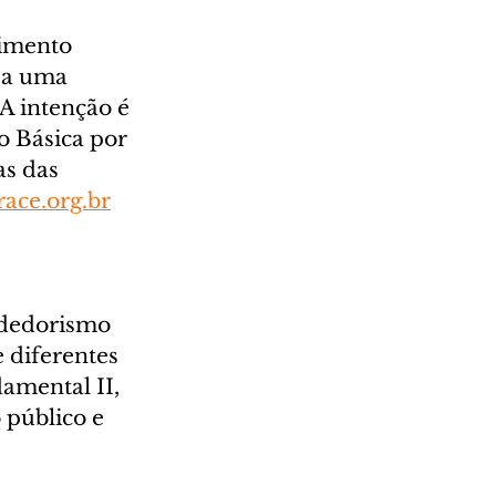
vimento 
za uma 
A intenção é 
o Básica por 
s das 
ace.org.br
ndedorismo 
 diferentes 
amental II, 
 público e 