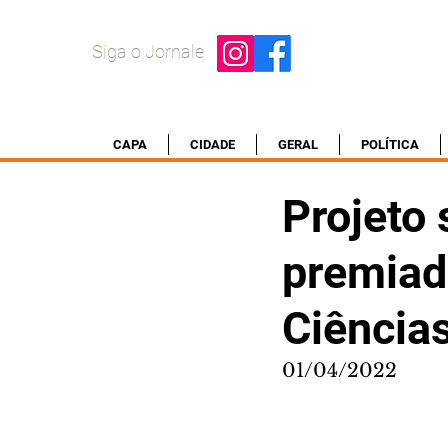
Siga o Jornale
CAPA
CIDADE
GERAL
POLÍTICA
Projeto 
premiado
Ciência
01/04/2022