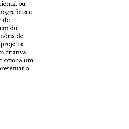
iental ou 
iográficos e 
 de 
gem do 
mória de 
 projetos 
m criativa 
eleciona um 
resentar o 