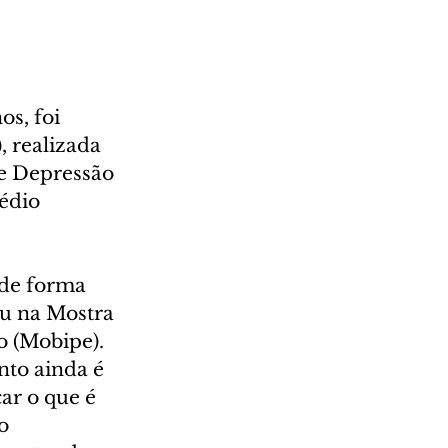
s, foi 
, realizada 
e Depressão 
édio 
 de forma 
ou na Mostra 
o (Mobipe). 
nto ainda é 
ar o que é 
o 