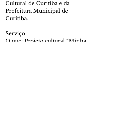
Cultural de Curitiba e da 
Prefeitura Municipal de 
Curitiba.
Serviço
O que: Projeto cultural “Minha 
Avó Me Contou – Literatura 
Paranaense e Tradição Oral”
Quando: De 16 de agosto a 15 de 
novembro deste ano
Como assistir: Pelos meios 
digitais [YouTube, Instagram, 
Facebook, Spotify e Castbox] da 
atriz Lilyan de Souza
Quanto: Gratuito
CULTURA