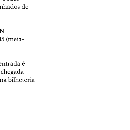
anhados de 
ON 
 15 (meia-
entrada é 
 chegada 
na bilheteria 