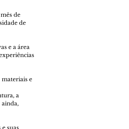
 mês de 
rsidade de 
as e a área 
experiências 
 materiais e 
 
tura, a 
 ainda, 
 e suas 