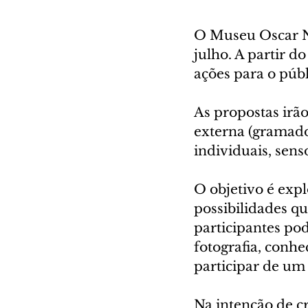
O Museu Oscar N
julho. A partir d
ações para o públ
As propostas irão
externa (gramado
individuais, senso
O objetivo é expl
possibilidades qu
participantes po
fotografia, conh
participar de um
Na intenção de cr