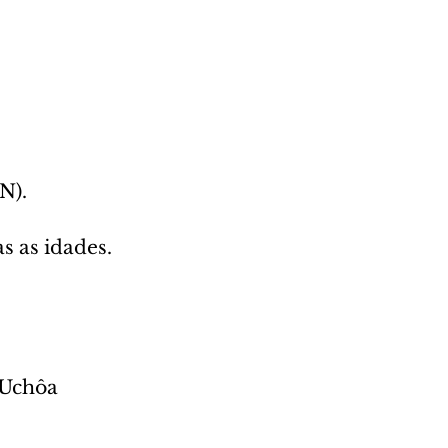
N).
 as idades. 
 Uchôa