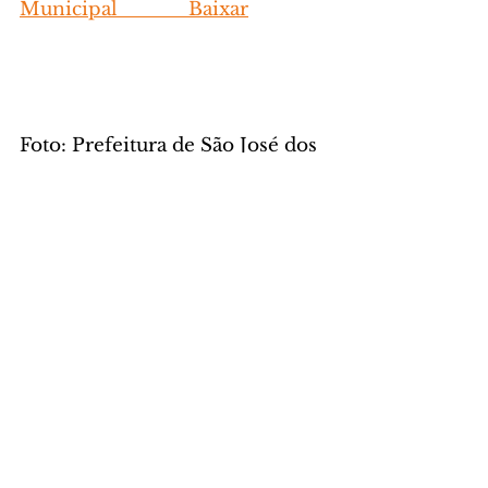
Municipal             Baixar
Foto: Prefeitura de São José dos 
Pinhais
GERAL
Comentários
Escreva um comentário
Últimas Notícias