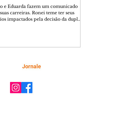
o e Eduarda fazem um comunicado
suas carreiras. Ronei teme ter seus
ios impactados pela decisão da dupla.
e decide prestar queixa contra
ica. Gael descobre que Naiane passou
ações sigilosas para Talita. Ronei
ra Verônica novamente e descobre
la deixou Bom Retorno. Gael se
ciona com Naiane. Valéria anuncia
e mudará de país, e Eduarda se
Siga
Jornale
upa com Sol. Palhares desconfia de
a em relação a Zilá. Ronei e Cinara
nfia