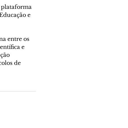
a plataforma 
 Educação e 
na entre os 
ntífica e 
ação 
colos de 