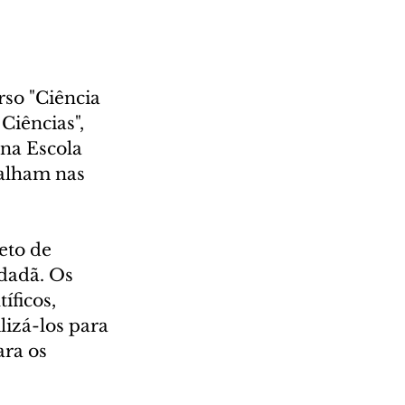
so "Ciência 
iências", 
na Escola 
alham nas 
eto de 
dadã. Os 
íficos, 
lizá-los para 
ra os 