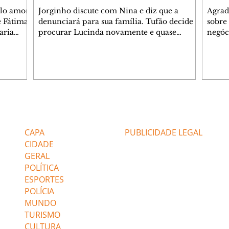
elo amor
Jorginho discute com Nina e diz que a
Agrad
e Fátima
denunciará para sua família. Tufão decide
sobre 
aria
procurar Lucinda novamente e quase
negóc
u
encontra Nina no lixão. Débora se
Janet
do,
preocupa com Jorginho. Monalisa pede que
Verôn
esteve
Olenka não a deixe sozinha. Tufão
inform
 Alika o
encontra Jorginho e o leva para casa. Max é
procu
. Chinua
hostil com Carminha. Diógenes se irrita
que e
quando Tavinho diz que não negociará o
decep
 Pascoal
passe de Roni por causa de sua sexualidade.
que s
Editorias
Editais Certificados
re que
Janaína admite para Jorginho que Lúcio e
preoc
r aos
Max estavam envolvidos na tentativa de
Cinar
CAPA
PUBLICIDADE LEGAL
assalto à
desco
CIDADE
GERAL
POLÍTICA
ESPORTES
POLÍCIA
MUNDO
TURISMO
CULTURA