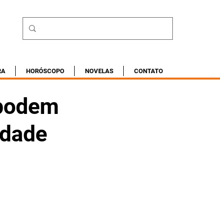
RA
HORÓSCOPO
NOVELAS
CONTATO
 podem
idade