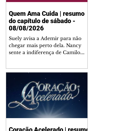
Quem Ama Cuida | resumo
do capítulo de sábado -
08/08/2026
Suely avisa a Ademir para não
chegar mais perto dela. Nancy
sente a indiferença de Camilo.
Tiago diz a Ingrid que ela não
tem competência para presidir a
joalheria. André conta a Pedro
que a associação de advogados
expulsou Ademir. Laurentino
contrata Adriana para servir no
restaurante. Adriana vê Pedro e
Bruna no restaurante. Bruna
provoca Adriana. Dora pede
ajuda a André para marcar um
Coração Acelerado | resumo
encontro com Suely. Adriana diz