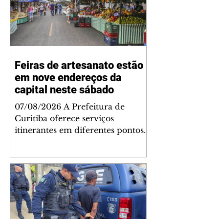
Feiras de artesanato estão
em nove endereços da
capital neste sábado
07/08/2026 A Prefeitura de
Curitiba oferece serviços
itinerantes em diferentes pontos
da cidade, para atendimento ao
cidadão. Veja onde estão.
COLETA DO LIXO TÓXICO
Local: Terminal Hauer - Rua
Alcino Guanabara, esquina com a
Rua Anne Frank - HauerHorário:
7h30 à 15h FEIRAS DE