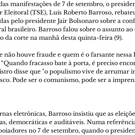
das manifestações de 7 de setembro, o presiden
 Eleitoral (TSE), Luís Roberto Barroso, rebateu
das pelo presidente Jair Bolsonaro sobre a conf
ral brasileiro. Barroso falou sobre o assunto ao
o da corte na manhã desta quinta-feira (9).
 não houve fraude e quem é o farsante nessa hi
“Quando fracasso bate à porta, é preciso encon
istro disse que "o populismo vive de arrumar i
fiasco. Pode ser o comunismo, pode ser a impre
nas eletrônicas, Barroso insistiu que as eleições
as, democráticas e auditáveis. Numa referência
poiadores no 7 de setembro, quando o preside