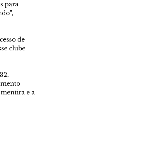
s para 
do”, 
cesso de 
sse clube 
32. 
momento 
 mentira e a 