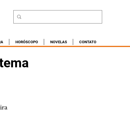
RA
HORÓSCOPO
NOVELAS
CONTATO
stema
ira