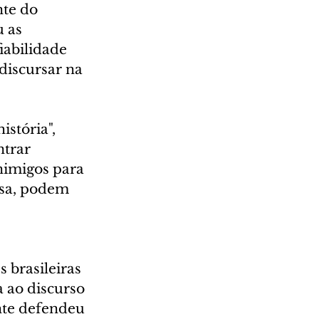
te do 
 as 
iabilidade 
 discursar na 
stória", 
trar 
nimigos para 
nsa, podem 
 brasileiras 
 ao discurso 
nte defendeu 