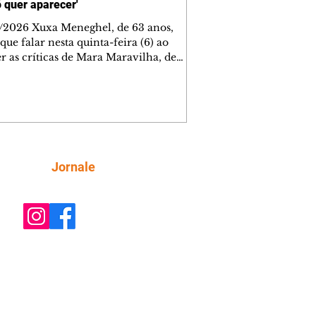
ó quer aparecer'
/2026 Xuxa Meneghel, de 63 anos,
que falar nesta quinta-feira (6) ao
r as críticas de Mara Maravilha, de
obre a turnê "O Último Voo da Nave". A
a dos Baixinhos deixou uma
gem bem direta em um vídeo que
cutia as declarações da apresentadora
os figurinos usados por ela durante as
entações. A resposta aconteceu nos
tários de uma publicação do
Siga
Jornale
lista Márcio Rolim, que analisava o
 defendia que artistas não devem ser j