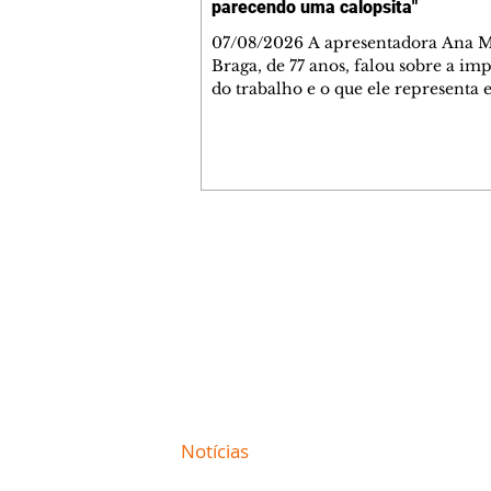
parecendo uma calopsita"
07/08/2026 A apresentadora Ana Maria
Braga, de 77 anos, falou sobre a im
do trabalho e o que ele representa 
vida. A veterana chegou à TV Glo
1999 e continua fazendo sucesso no
matinal. A comunicadora global c
papo descontraído, gravado por seu
o jornalista Fábio Arruda, e comentou sobre
a importância de se estabelecer um
para o fim de semana, a fim de torn
Contato comercial
semana leve. "Digo que quinta-feira
mmjornale@gmail.com
melhor dia da semana por
Telefone: (41) 99978-9956
Redação
E-mail:
redacaojornale@gmail.com
Site de
Notícias
de Curitiba / Paraná