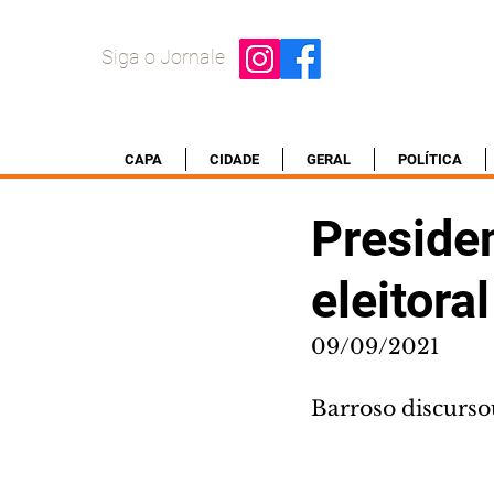
Siga o Jornale
CAPA
CIDADE
GERAL
POLÍTICA
Preside
eleitora
09/09/2021
Barroso discurso