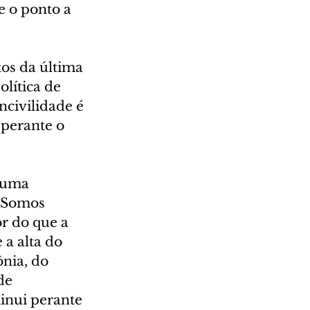
e o ponto a 
tos da última 
olítica de 
civilidade é 
perante o 
 uma 
. Somos 
r do que a 
a alta do 
nia, do 
de 
inui perante 