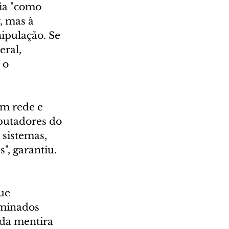
ia "como 
, mas à 
ipulação. Se 
ral, 
 o 
m rede e 
putadores do 
 sistemas, 
", garantiu.
ue 
ominados 
 da mentira 