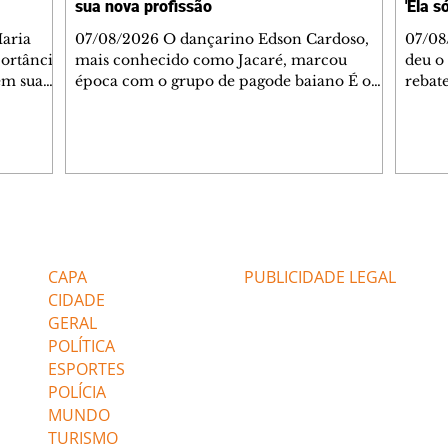
sua nova profissão
'Ela s
07/08/2026 O dançarino Edson Cardoso,
07/08
portância
mais conhecido como Jacaré, marcou
deu o 
em sua
época com o grupo de pagode baiano É o
rebate
bo em
Tchan, que dominou as paradas de sucesso
58, s
 período
do Brasil durante os anos 90. Mais de 20
Rainh
omeçou o
anos depois, ele vive uma nova fase após
mensa
 esposo,
mudar de país e de carreira. Morando no
reper
Canadá desde 2016 com a esposa, Gabriela
sobre 
 plano
Mesquita, e os dois filhos, o artista agora
apres
ar a
atua no setor de restauração de imóveis. "O
comen
Editorias
Editais Certificados
 é o
que acontece é que aqui tem muito
jorna
alagamento nas casas ou incêndios. E aí, q
caso e
CAPA
PUBLICIDADE LEGAL
CIDADE
GERAL
POLÍTICA
ESPORTES
POLÍCIA
MUNDO
TURISMO