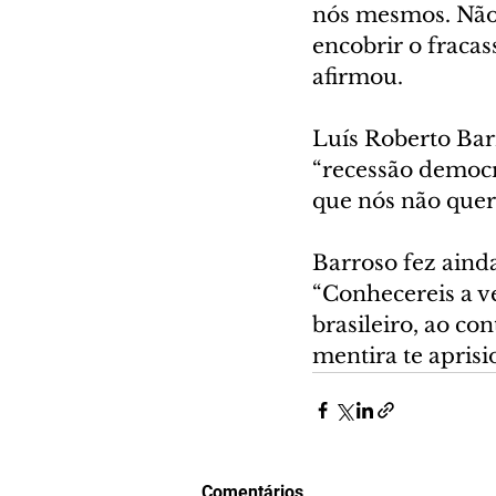
nós mesmos. Não 
encobrir o fracas
afirmou.
Luís Roberto Bar
“recessão democrá
que nós não quere
Barroso fez aind
“Conhecereis a ve
brasileiro, ao co
mentira te aprisi
Comentários