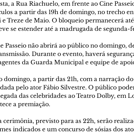
esta, a Rua Riachuelo, em frente ao Cine Passeio
ulos a partir das 19h de domingo, no trecho ent
i e Treze de Maio. O bloqueio permanecerá até 
eve se estender até a madrugada de segunda-fei
ne Passeio não abrirá ao público no domingo, d
ransmissão. Durante o evento, haverá seguranç
 agentes da Guarda Municipal e equipe de apoi
o domingo, a partir das 21h, com a narração do
da pelo ator Fábio Silvestre. O público pode
gada das celebridades ao Teatro Dolby, em Lo
tece a premiação.
a cerimônia, previsto para as 22h, serão realiza
lmes indicados e um concurso de sósias dos ato