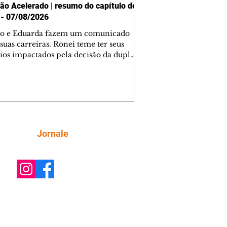
ão Acelerado | resumo do capítulo de
 - 07/08/2026
o e Eduarda fazem um comunicado
suas carreiras. Ronei teme ter seus
ios impactados pela decisão da dupla.
e decide prestar queixa contra
ica. Gael descobre que Naiane passou
ações sigilosas para Talita. Ronei
ra Verônica novamente e descobre
la deixou Bom Retorno. Gael se
ciona com Naiane. Valéria anuncia
e mudará de país, e Eduarda se
Siga
Jornale
upa com Sol. Palhares desconfia de
a em relação a Zilá. Ronei e Cinara
nfia