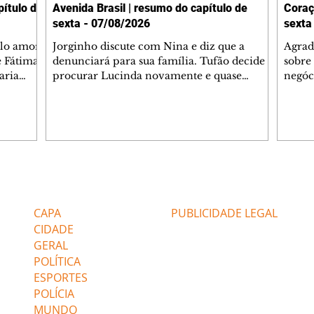
ítulo de
Avenida Brasil | resumo do capítulo de
Coraç
sexta - 07/08/2026
sexta
elo amor
Jorginho discute com Nina e diz que a
Agrad
e Fátima
denunciará para sua família. Tufão decide
sobre 
aria
procurar Lucinda novamente e quase
negóc
u
encontra Nina no lixão. Débora se
Janet
do,
preocupa com Jorginho. Monalisa pede que
Verôn
esteve
Olenka não a deixe sozinha. Tufão
inform
 Alika o
encontra Jorginho e o leva para casa. Max é
procu
. Chinua
hostil com Carminha. Diógenes se irrita
que e
quando Tavinho diz que não negociará o
decep
 Pascoal
passe de Roni por causa de sua sexualidade.
que s
Editorias
Editais Certificados
re que
Janaína admite para Jorginho que Lúcio e
preoc
r aos
Max estavam envolvidos na tentativa de
Cinar
CAPA
PUBLICIDADE LEGAL
assalto à
desco
CIDADE
GERAL
POLÍTICA
ESPORTES
POLÍCIA
MUNDO