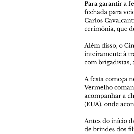
Para garantir a f
fechada para veíc
Carlos Cavalcant
cerimônia, que d
Além disso, o Ci
inteiramente à t
com brigadistas,
A festa começa n
Vermelho comanda
acompanhar a che
(EUA), onde acon
Antes do início d
de brindes dos fi