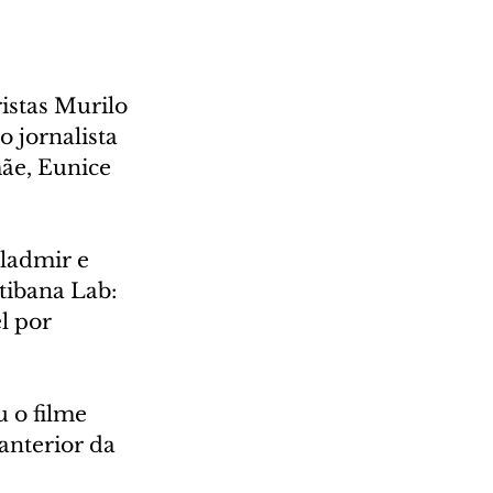
istas Murilo 
 jornalista 
mãe, Eunice 
ladmir e 
tibana Lab: 
l por 
 o filme 
anterior da 