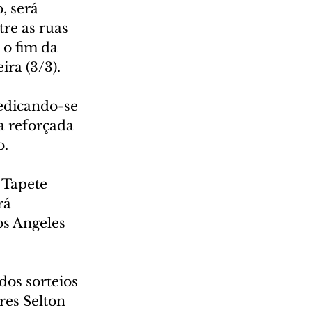
, será 
re as ruas 
o fim da 
ra (3/3).
edicando-se 
a reforçada 
o.
 Tapete 
rá 
s Angeles 
dos sorteios 
res Selton 