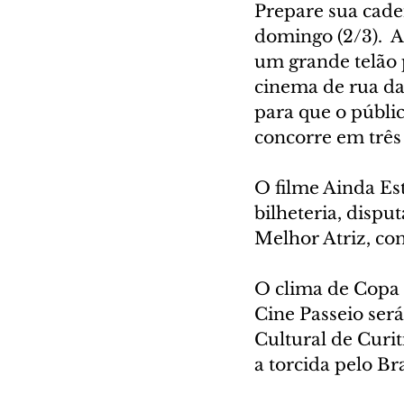
Prepare sua cadei
domingo (2/3).  
um grande telão 
cinema de rua da
para que o públi
concorre em três 
O filme Ainda Est
bilheteria, disp
Melhor Atriz, co
O clima de Copa 
Cine Passeio ser
Cultural de Curit
a torcida pelo Br