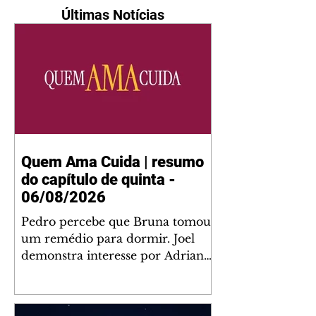
Últimas Notícias
Quem Ama Cuida | resumo
do capítulo de quinta -
06/08/2026
Pedro percebe que Bruna tomou
um remédio para dormir. Joel
demonstra interesse por Adriana.
Fernando elogia Mau Mau. Bia
não gosta quando Brigitte e
Rafael se sentam à mesa com ela