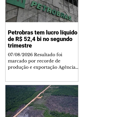
Petrobras tem lucro líquido
de R$ 52,4 bi no segundo
trimestre
07/08/2026 Resultado foi
marcado por recorde de
produção e exportação Agência
Brasil A Petrobras teve lucro
líquido de R$ 52,4 bilhões (US$
10,4 bilhões) no segundo trimestre
de 2026, 97% a mais em
comparação ao mesmo período
de 2025. Esse é um dos maiores
resultados trimestrais da série