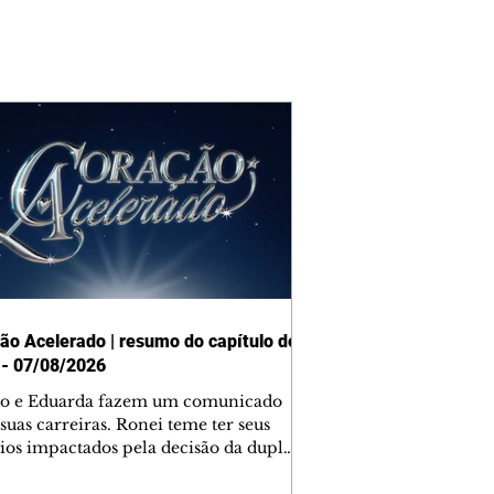
ão Acelerado | resumo do capítulo de
 - 07/08/2026
o e Eduarda fazem um comunicado
suas carreiras. Ronei teme ter seus
ios impactados pela decisão da dupla.
e decide prestar queixa contra
ica. Gael descobre que Naiane passou