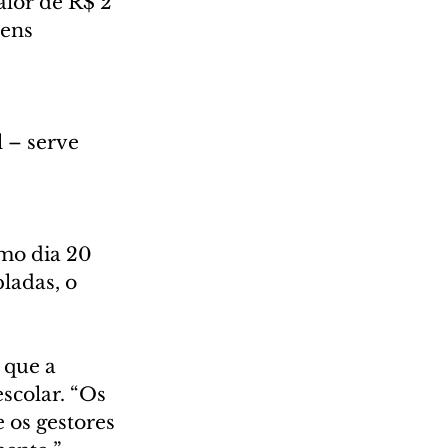
alor de R$ 2 
ens 
 – serve 
imo dia 20 
ladas, o 
 que a 
scolar. “Os 
 os gestores 