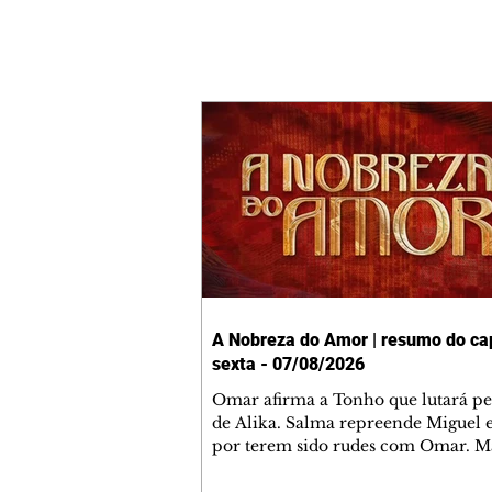
A Nobreza do Amor | resumo do cap
sexta - 07/08/2026
Omar afirma a Tonho que lutará p
de Alika. Salma repreende Miguel 
por terem sido rudes com Omar. M
Helena aconselha Manoel sobre se
namoro com Ana Maria. Pressiona