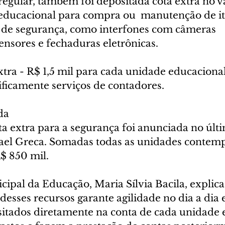
egular, também foi depositada cota extra no v
educacional para compra ou  manutenção de it
de segurança, como interfones com câmeras 
sensores e fechaduras eletrônicas.
tra - R$ 1,5 mil para cada unidade educacional
ificamente serviços de contadores.
da
ta extra para a segurança foi anunciada no últ
fael Greca. Somadas todas as unidades contemp
$ 850 mil.
cipal da Educação, Maria Sílvia Bacila, explica
desses recursos garante agilidade no dia a dia e
sitados diretamente na conta de cada unidade e