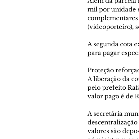
Além da parcela r
mil por unidade 
complementares 
(videoporteiro), 
A segunda cota ex
para pagar espec
Proteção reforça
A liberação da co
pelo prefeito Ra
valor pago é de R
A secretária muni
descentralização 
valores são depo