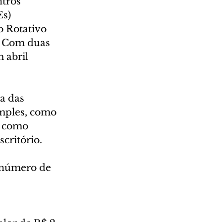
tros 
s) 
 Rotativo 
. Com duas 
 abril 
a das 
mples, como 
, como 
scritório.
 número de 