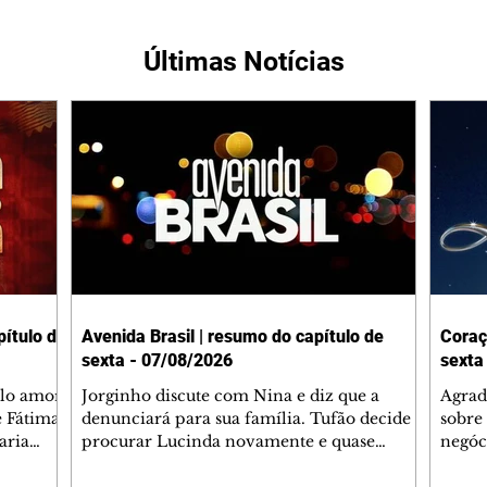
Últimas Notícias
ítulo de
Avenida Brasil | resumo do capítulo de
Coraç
sexta - 07/08/2026
sexta
elo amor
Jorginho discute com Nina e diz que a
Agrad
e Fátima
denunciará para sua família. Tufão decide
sobre 
aria
procurar Lucinda novamente e quase
negóc
u
encontra Nina no lixão. Débora se
Janet
do,
preocupa com Jorginho. Monalisa pede que
Verôn