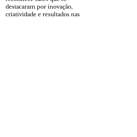
destacaram por inovação, 
criatividade e resultados nas 
áreas de Agro, Arquitetura e 
Construção, Comunicação, 
Indústria, Serviços, Social e 
Varejo.
Foto: Divulgação
CIDADE
Comentários
Escreva um comentário