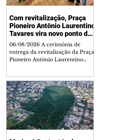
Com revitalização, Praça
Pioneiro Antônio Laurentino
Tavares vira novo ponto de
encontro para famílias e
06/08/2026 A cerimônia de
moradores do Jardim
entrega da revitalização da Praça
Liberdade
Pioneiro Antônio Laurentino
Tavares, localizada no
cruzamento da Avenida dos
Palmares com as ruas Laudelino
Pedro da Silva e Dr. Chrisóstomo
Capinan, no Jardim Liberdade,
ocorreu nesta quinta-feira, 6. O
espaço recebeu melhorias que
ampliam as opções de lazer e
convivência da comunidade,
tornando a praça mais acessível,