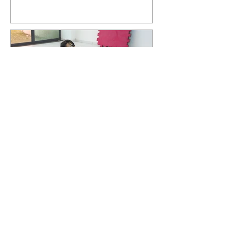
Curitiba promove oficina
gratuita de defesa pessoal
para mulheres durante o
Agosto Lilás
06/08/2026 Divulgação Como
parte da programação do Agosto
Lilás, mês de conscientização e
enfrentamento à violência contra
a mulher, a Prefeitura de