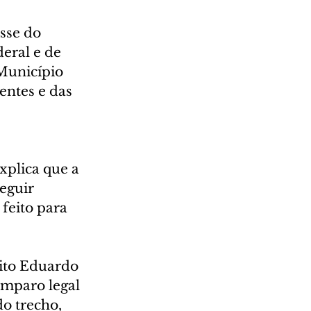
sse do 
eral e de 
Município 
entes e das 
xplica que a 
eguir 
feito para 
ito Eduardo 
mparo legal 
o trecho, 