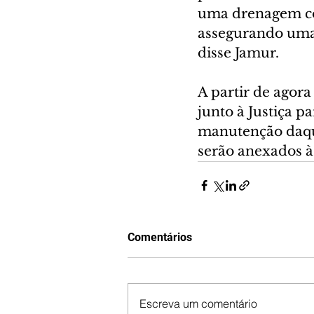
uma drenagem co
assegurando uma 
disse Jamur.
A partir de agor
junto à Justiça p
manutenção daque
serão anexados à 
Comentários
Escreva um comentário