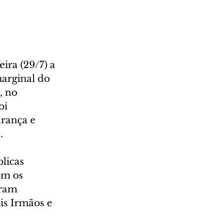
ira (29/7) a 
arginal do 
 no 
oi 
rança e 
.
licas 
om os 
oram 
is Irmãos e 