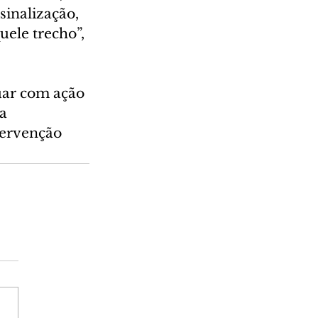
inalização, 
ele trecho”, 
uar com ação 
a 
tervenção 