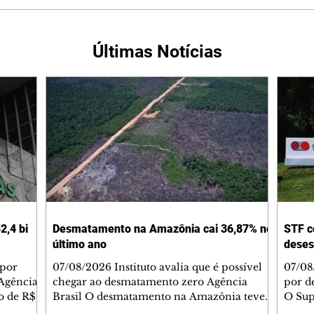
Últimas Notícias
2,4 bi
Desmatamento na Amazônia cai 36,87% no
STF c
último ano
deses
 por
07/08/2026 Instituto avalia que é possível
07/08
Agência
chegar ao desmatamento zero Agência
por d
do de R$
Brasil O desmatamento na Amazônia teve
O Sup
segundo
queda de 36,87% entre agosto de 2025 e
começ