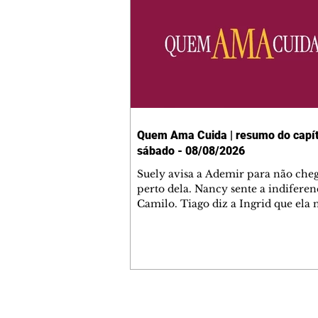
Quem Ama Cuida | resumo do capít
sábado - 08/08/2026
Suely avisa a Ademir para não che
perto dela. Nancy sente a indiferen
Camilo. Tiago diz a Ingrid que ela
competência para presidir a joalher
André conta a Pedro que a associaç
advogados expulsou Ademir. Laure
contrata Adriana para servir no
restaurante. Adriana vê Pedro e Br
restaurante. Bruna provoca Adrian
pede ajuda a André para marcar u
Contato comercial