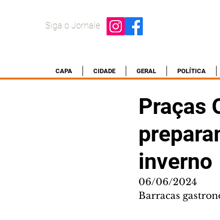
Siga o Jornale
CAPA
CIDADE
GERAL
POLÍTICA
Praças 
preparam
inverno
06/06/2024
Barracas gastronô