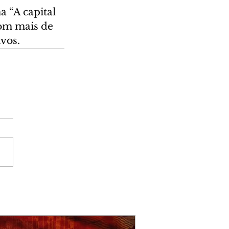
 “A capital 
com mais de 
ivos.