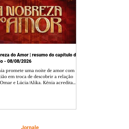
reza do Amor | resumo do capítulo de
o - 08/08/2026
nia promete uma noite de amor com
tião em troca de descobrir a relação
 Omar e Lúcia/Alika. Kênia acredita
inta esteja mesmo ao lado de Jendal, e
o convite para jantar com os dois.
 desabafa com Casemiro e conta que
ília de Lúcia/Alika tem uma dívida
mar. Ana Maria vai à casa de Manoel
estratada por Fortunato. José e Omar
tam sobre a possível jazida de
Siga
Jornale