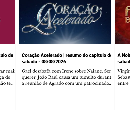
ulo de
Coração Acelerado | resumo do capítulo de
A Nob
sábado - 08/08/2026
sábad
gar mais
Gael desabafa com Irene sobre Naiane. Sem
Virgí
ça de
querer, João Raul causa um tumulto durante
Sebas
 não tem
a reunião de Agrado com um patrocinador.
entre
ia.
Zilá orienta Osmar a seguir Cinara, que
que B
ão de
percebe a movimentação e alerta Ronei.
nega 
ntino
Palhares confronta Cinara sobre a
Tonho
aproximação com Ronei. Eduarda pensa
a fam
una no
em pedir a Valéria para ficar com Sol. Gael
com O
a. Dora
decide terminar com Naiane. João Raul
e é d
m
inventa para Agrado que não está
comen
Editorias
Editais Certificados