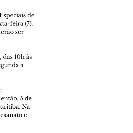
Especiais de 
-feira (7). 
erão ser 
 das 10h às 
egunda a 
e 
então, 5 de 
ritiba. Na 
esanato e 