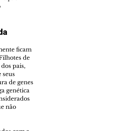
 
da
mente ficam 
Filhotes de 
dos pais, 
 seus 
ura de genes 
ga genética 
nsiderados 
ue não 