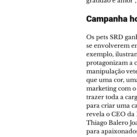
gratidão e amor”
Campanha ho
Os pets SRD gan
se envolverem em
exemplo, ilustra
protagonizam a 
manipulação vete
que uma cor, uma
marketing com o 
trazer toda a car
para criar uma ca
revela o CEO da 
Thiago Balero J
para apaixonados