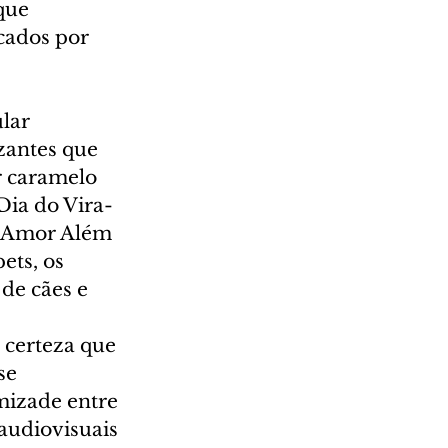
que 
ados por 
lar 
zantes que 
 caramelo 
ia do Vira-
e Amor Além 
ets, os 
de cães e 
 certeza que 
se 
mizade entre 
audiovisuais 