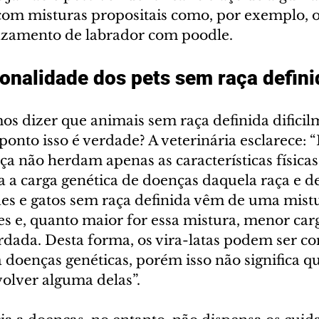
om misturas propositais como, por exemplo, o
uzamento de labrador com poodle.
onalidade dos pets sem raça defini
 dizer que animais sem raça definida dificil
ponto isso é verdade? A veterinária esclarece: “
aça não herdam apenas as características físicas 
a carga genética de doenças daquela raça e de
cães e gatos sem raça definida vêm de uma mist
es e, quanto maior for essa mistura, menor car
rdada. Desta forma, os vira-latas podem ser co
a doenças genéticas, porém isso não significa q
lver alguma delas”.