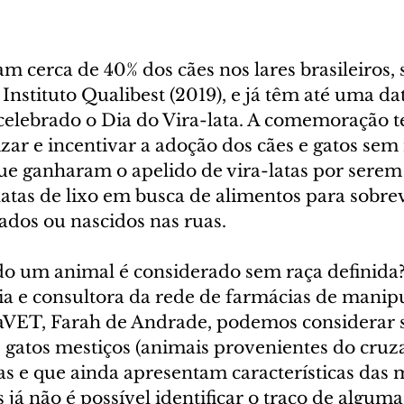
am cerca de 40% dos cães nos lares brasileiros,
nstituto Qualibest (2019), e já têm até uma dat
 celebrado o Dia do Vira-lata. A comemoração t
izar e incentivar a adoção dos cães e gatos sem 
que ganharam o apelido de vira-latas por ser
latas de lixo em busca de alimentos para sobre
dos ou nascidos nas ruas.
do um animal é considerado sem raça definida
ia e consultora da rede de farmácias de manip
aVET, Farah de Andrade, podemos considerar 
 e gatos mestiços (animais provenientes do cru
as e que ainda apresentam características das 
 já não é possível identificar o traço de alguma