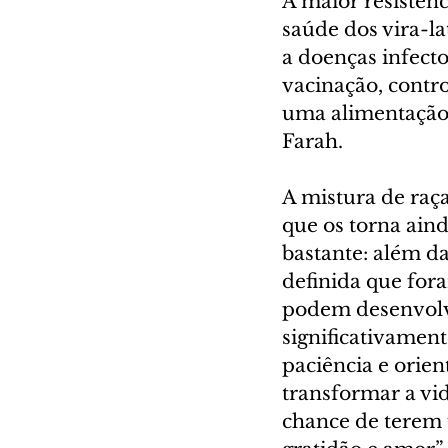
A maior resistênc
saúde dos vira-la
a doenças infecto
vacinação, contro
uma alimentação 
Farah.
A mistura de raças
que os torna ain
bastante: além da
definida que for
podem desenvolve
significativamen
paciência e orien
transformar a vid
chance de terem 