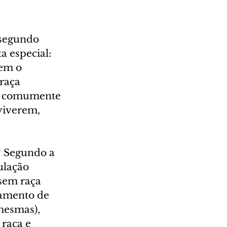
 segundo 
a especial: 
em o 
raça 
em comumente 
viverem, 
? Segundo a 
ulação 
sem raça 
zamento de 
mesmas), 
 raça e 