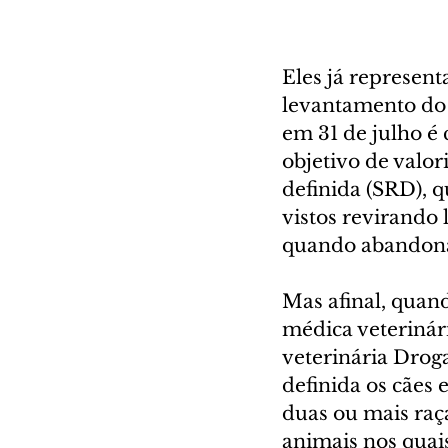
Eles já represent
levantamento do I
em 31 de julho é
objetivo de valor
definida (SRD), 
vistos revirando 
quando abandona
Mas afinal, quan
médica veterinár
veterinária Drog
definida os cães
duas ou mais raç
animais nos quais