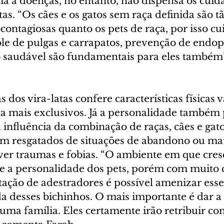
ia a doenças, no entanto, não dispensa os cuid
tas. “Os cães e os gatos sem raça definida são tã
contagiosas quanto os pets de raça, por isso c
le de pulgas e carrapatos, prevenção de endopa
saudável são fundamentais para eles também”,
 dos vira-latas confere características físicas v
da mais exclusivos. Já a personalidade também 
 influência da combinação de raças, cães e gat
am resgatados de situações de abandono ou mau
r traumas e fobias. “O ambiente em que cres
te a personalidade dos pets, porém com muito c
tação de adestradores é possível amenizar esse
a desses bichinhos. O mais importante é dar a 
uma família. Eles certamente irão retribuir co