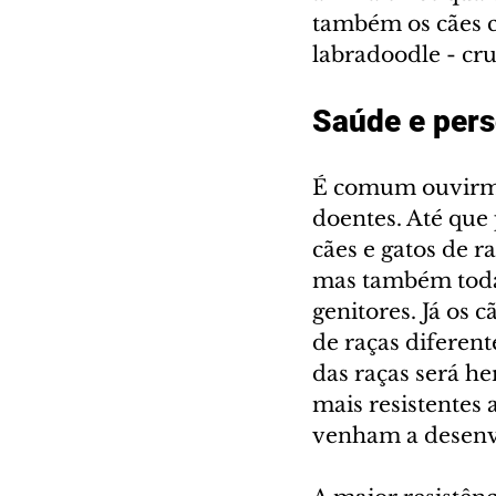
também os cães c
labradoodle - cr
Saúde e pers
É comum ouvirmos
doentes. Até que 
cães e gatos de r
mas também toda 
genitores. Já os 
de raças diferent
das raças será he
mais resistentes 
venham a desenvo