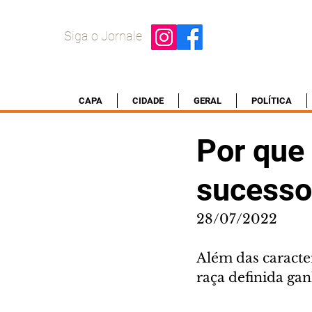
Siga o Jornale
CAPA
CIDADE
GERAL
POLÍTICA
Por que 
sucesso
28/07/2022
Além das caracter
raça definida g