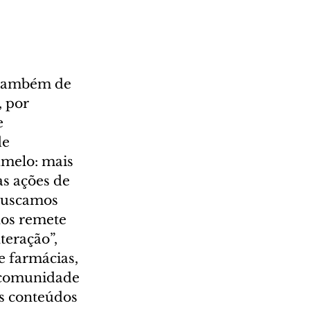
 também de 
 por 
 
e 
melo: mais 
s ações de 
Buscamos 
nos remete 
teração”, 
 farmácias, 
 comunidade 
s conteúdos 