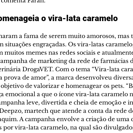
, comenta Farah.
menageia o vira-lata caramelo 
haram a fama de serem muito amorosos, mas
 situações engraçadas. Os vira-latas caramelo,
m muitos memes nas redes sociais e atualmente
campanha de marketing da rede de farmácias d
rinária DrogaVET. Com o tema “Vira-lata cara
 prova de amor”, a marca desenvolveu diversa
objetivo de valorizar e homenagear os pets. “
ga emocional a que o ícone vira-lata caramelo 
mpanha leve, divertida e cheia de emoção e in
Deepzo, martech que atende a conta da rede de
oaquim. A campanha envolve a criação de uma
 por vira-lata caramelo, na qual são divulgado