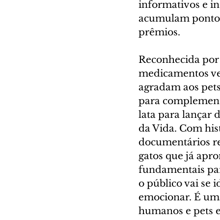
informativos e in
acumulam pontos
prêmios.
Reconhecida por 
medicamentos vet
agradam aos pet
para complement
lata para lançar
da Vida. Com histó
documentários re
gatos que já apr
fundamentais para
o público vai se 
emocionar. É uma
humanos e pets e