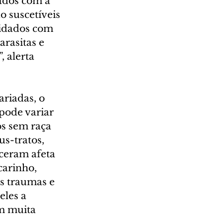
ados com a 
o suscetíveis 
uidados com 
rasitas e 
 alerta 
ariadas, o 
pode variar 
os sem raça 
s-tratos, 
ceram afeta 
arinho, 
s traumas e 
eles a 
m muita 