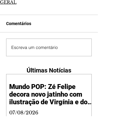
GERAL
Comentários
Escreva um comentário
Últimas Notícias
Mundo POP: Zé Felipe
decora novo jatinho com
ilustração de Virgínia e dos
filhos
07/08/2026
Reprodução/Instagram/@zefelip
e Zé Felipe chamou a atenção dos
seguidores ao revelar um detalhe