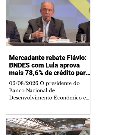
Mercadante rebate Flávio:
BNDES com Lula aprova
mais 78,6% de crédito para
SP do que Bolsonaro
06/08/2026 O presidente do
Banco Nacional de
Desenvolvimento Econômico e
Social (BNDES), Aloizio
Mercadante, rebateu no domingo,
2, declarações do candidato à
Presidência da República do PL,
Flávio Bolsonaro, de que o Estado