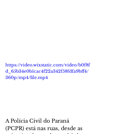
https://video.wixstatic.com/video/b0f8f
d_65b34e0b1cac4f22a342f58fdfa9bff4/
360p/mp4/file.mp4
A Polícia Civil do Paraná 
(PCPR) está nas ruas, desde as 