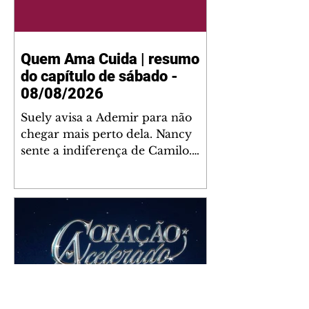
Quem Ama Cuida | resumo
do capítulo de sábado -
08/08/2026
Suely avisa a Ademir para não
chegar mais perto dela. Nancy
sente a indiferença de Camilo.
Tiago diz a Ingrid que ela não
tem competência para presidir a
joalheria. André conta a Pedro
que a associação de advogados
expulsou Ademir. Laurentino
contrata Adriana para servir no
restaurante. Adriana vê Pedro e
Bruna no restaurante. Bruna
provoca Adriana. Dora pede