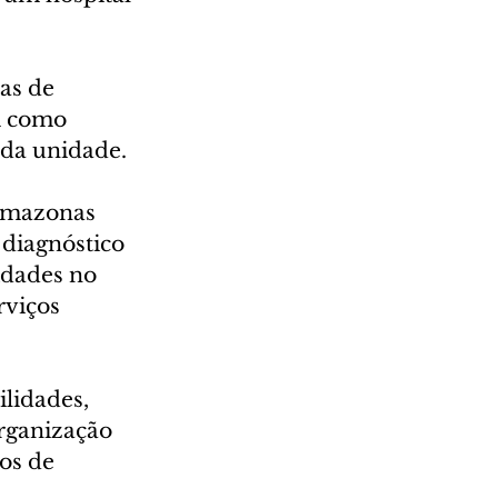
as de 
m como 
 da unidade.
Amazonas 
 diagnóstico 
idades no 
rviços 
lidades, 
organização 
os de 