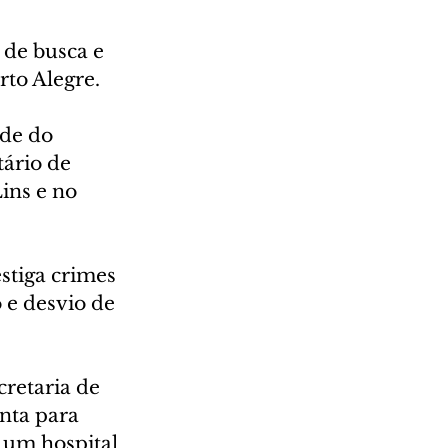
 de busca e 
rto Alegre.
de do 
ário de 
ins e no 
stiga crimes 
 e desvio de 
retaria de 
nta para 
 um hospital 