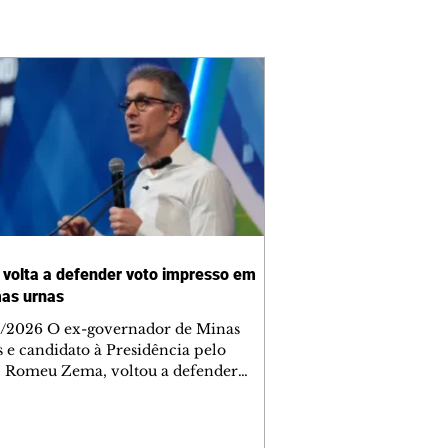
volta a defender voto impresso em
as urnas
/2026 O ex-governador de Minas
s e candidato à Presidência pelo
 Romeu Zema, voltou a defender
-feira, 6, durante sabatina da
News, a adoção do voto impresso em
as urnas eletrônicas para reduzir