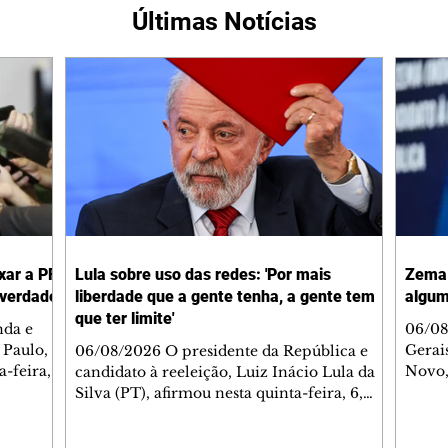
Últimas Notícias
xar a PF
Lula sobre uso das redes: 'Por mais
Zema 
 verdade
liberdade que a gente tenha, a gente tem
algum
que ter limite'
nda e
06/08
 Paulo,
Gerai
06/08/2026 O presidente da República e
-feira,
Novo,
candidato à reeleição, Luiz Inácio Lula da
a da
quinta
Silva (PT), afirmou nesta quinta-feira, 6,
Globo
que é preciso colocar limites nas formas de
) que
algum
se expressar nas redes sociais, que, segundo