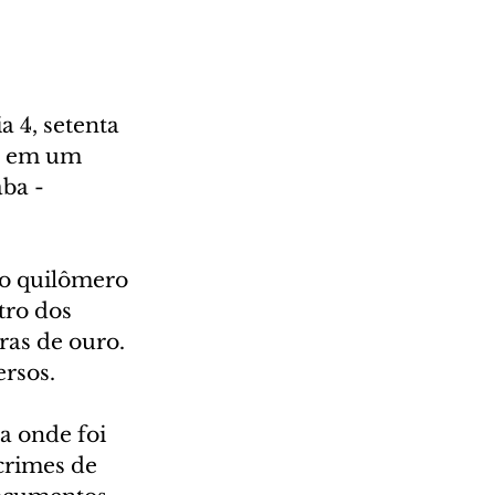
a 4, setenta 
os em um 
ba - 
do quilômero 
tro dos 
ras de ouro. 
rsos.
a onde foi 
crimes de 