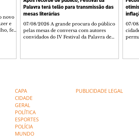
Após recorde de público, Festival da
Fecom
Palavra terá telão para transmissão das
otimi
mesas literárias
infla
 o novo
azer e
07/08/2026 A grande procura do público
07/08
lho, fez
pelas mesas de conversa com autores
cidad
s
convidados do IV Festival da Palavra de
perma
de
Curitiba levou a Fundação Cultural de
suste
 de Ação
Curitiba a ampliar a estrutura do evento. A
assim
apartida
partir desta sexta-feira (7/8), um telão com
infla
 e
transmissão simultânea será instalado na
alto 
área externa, ao lado do Teatro do
levan
 As
Memorial de Curitiba, para que mais
mais 
Editorias
Editais Certificados
s da FAS
pessoas possam acompanhar gratuitamente
segun
bém
a programação. A medida foi adotada
Servi
CAPA
PUBLICIDADE LEGAL
depois que o Teatro do Memorial, com
(Feco
CIDADE
capacidade pa
GERAL
POLÍTICA
ESPORTES
POLÍCIA
MUNDO