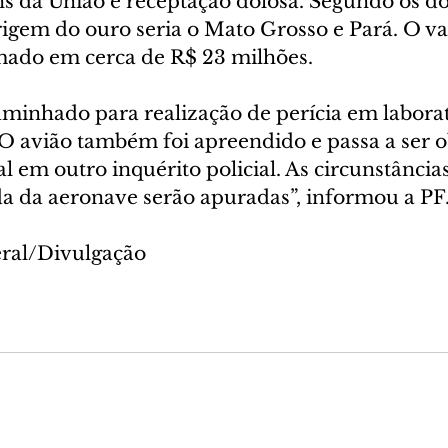
s da União e receptação dolosa. Segundo os d
rigem do ouro seria o Mato Grosso e Pará. O va
mado em cerca de R$ 23 milhões.
aminhado para realização de perícia em laborat
 O avião também foi apreendido e passa a ser o
l em outro inquérito policial. As circunstâncias
ida da aeronave serão apuradas”, informou a PF
eral/Divulgação