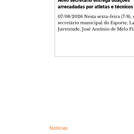
Novo secretário entrega doações
arrecadadas por atletas e técnicos
07/08/2026 Nesta sexta-feira (7/8),
secretário municipal do Esporte, L
Juventude, José Antônio de Melo Fi
a entrega de 5.873 fraldas geriátrica
arrecadadas durante a Campanha 
Atenção à Pessoa Idosa à Fundação
Social (FAS). A doação é uma contr
social de atletas, paratletas, técnicos
instituições contemplados pela Lei
Municipal de Incentivo ao Esporte.
Contato comercial
fraldas serão destinadas às unidade
mmjornale@gmail.com
que atendem pessoas idosas e tam
Telefone: (41) 99978-9956
Redação
E-mail:
redacaojornale@gmail.com
Site de
Notícias
de Curitiba / Paraná