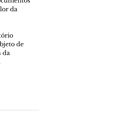
ocumentos 
lor da 
ório 
bjeto de 
 da 
.