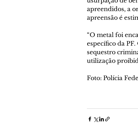
usurpação de ben
apreendidos, a o
apreensão é esti
“O metal foi enc
específico da PF.
sequestro crimina
utilização proib
Foto: Polícia Fed