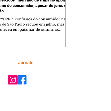
ercioSP: mercado de trabalho apoia
smo do consumidor, apesar de juros e
ção
/2026 A confiança do consumidor na
e de São Paulo recuou em julho, mas
neceu em patamar de otimismo,
ntada pelo mercado de trabalho. Ainda
, a combinação de juros elevados,
ção concentrada em itens essenciais e
comprometimento da renda vem
do as famílias a adotar uma postura
criteriosa nas decisões de compra,
Siga
Jornale
do a Federação do Comércio de Bens,
ços e Turismo do Estado de São Paulo
mercioSP). O Índice de Confiança do