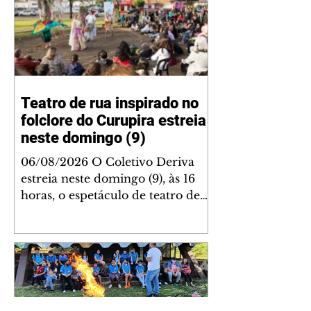
Teatro de rua inspirado no
folclore do Curupira estreia
neste domingo (9)
06/08/2026 O Coletivo Deriva
estreia neste domingo (9), às 16
horas, o espetáculo de teatro de
rua “Só Se Entra Nessa Mata Duas
Vezes”. A apresentação será na
praça próxima ao Ciranda da
Cultura, na Rua Vicente
Quessada Agea, no Conjunto
Avelino Vieira. A entrada é