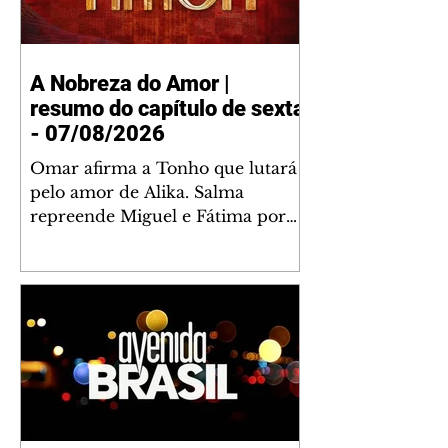
A Nobreza do Amor |
resumo do capítulo de sexta
- 07/08/2026
Omar afirma a Tonho que lutará
pelo amor de Alika. Salma
repreende Miguel e Fátima por
terem sido rudes com Omar.
Maria Helena aconselha Manoel
sobre seu namoro com Ana
Maria. Pressionado, Bakari revela
a Jendal que Chinua esteve em
terras inimigas. Omar pede que
Alika o acompanhe até a agência
bancária. Chinua alerta Dumi,
Akin e Ladisa sobre as