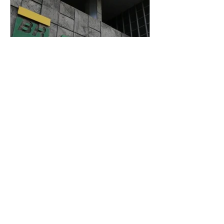
Petrobras tem lucro líquido
de R$ 52,4 bi no segundo
trimestre
07/08/2026 Resultado foi
marcado por recorde de
produção e exportação Agência
Brasil A Petrobras teve lucro
líquido de R$ 52,4 bilhões (US$
10,4 bilhões) no segundo trimestre
de 2026, 97% a mais em
comparação ao mesmo período