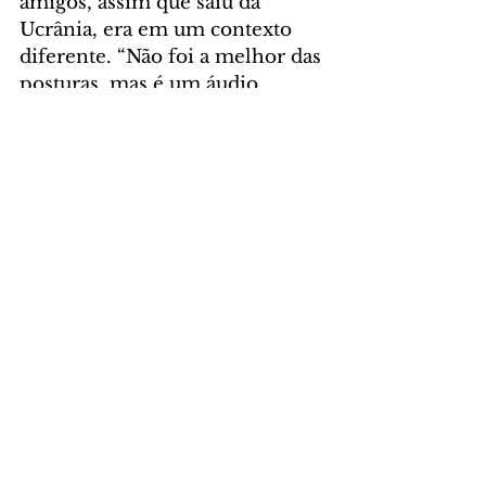
amigos, assim que saiu da 
Ucrânia, era em um contexto 
diferente. “Não foi a melhor das 
posturas, mas é um áudio 
privado”, acrescentou.
POLÍTICA
Comentários
Escreva um comentário
Últimas Notícias