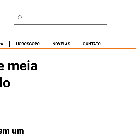
RA
HORÓSCOPO
NOVELAS
CONTATO
e meia
do
 em um 