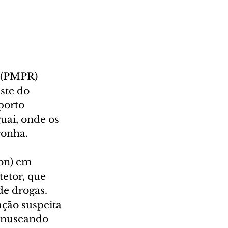
á (PMPR) 
ste do 
porto 
uai, onde os 
conha.
on) em 
etor, que 
de drogas. 
ção suspeita 
anuseando 