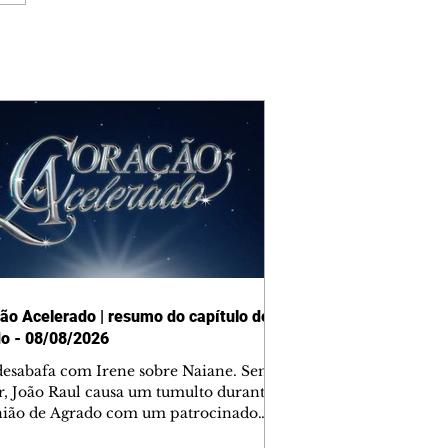
ão Acelerado | resumo do capítulo de
o - 08/08/2026
desabafa com Irene sobre Naiane. Sem
r, João Raul causa um tumulto durante
nião de Agrado com um patrocinador.
orienta Osmar a seguir Cinara, que