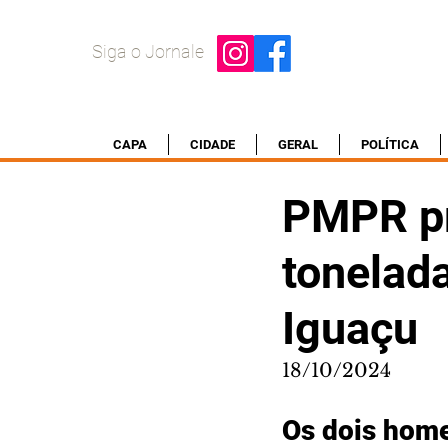
Siga o Jornale
CAPA
CIDADE
GERAL
POLÍTICA
PMPR pr
tonelad
Iguaçu
18/10/2024
Os dois home