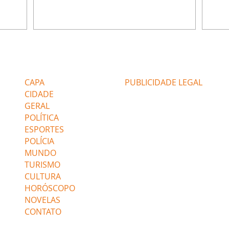
miliano
André conta a Pedro que a associação de
perce
r Franco
advogados expulsou Ademir. Laurentino
Palha
ir
contrata Adriana para servir no
aprox
 e
restaurante. Adriana vê Pedro e Bruna no
em pe
-0645.
restaurante. Bruna provoca Adriana. Dora
decid
através
pede ajuda a André para marcar um
inven
Editorias
Editais Certificados
encontro com Suely. Adriana diz a Lyris
conse
que está feliz trabalhando no restaurante de
termi
CAPA
PUBLICIDADE LEGAL
Nanc
CIDADE
GERAL
POLÍTICA
ESPORTES
POLÍCIA
MUNDO
TURISMO
CULTURA
HORÓSCOPO
NOVELAS
CONTATO