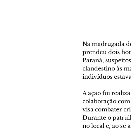
Na madrugada dest
prendeu dois hom
Paraná, suspeitos
clandestino às m
indivíduos esta
A ação foi realiz
colaboração com 
visa combater cri
Durante o patrul
no local e, ao s