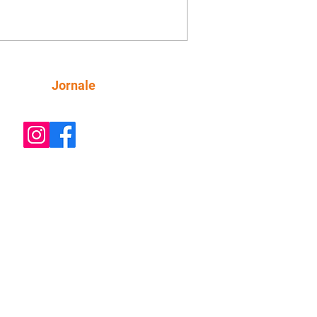
be a movimentação e alerta Ronei.
res confronta Cinara sobre a
imação com Ronei. Eduarda pensa
dir a Valéria para ficar com Sol. Gael
e terminar com Naiane. João Raul
ta para Agrado que não está
Siga
Jornale
guindo conviver com seu sucesso, e
na o relacionamento dos dois.