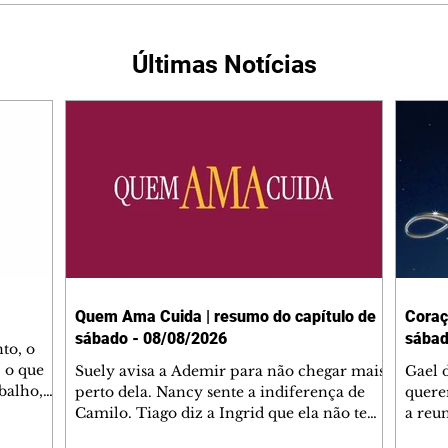
Últimas Notícias
Quem Ama Cuida | resumo do capítulo de
Coraç
sábado - 08/08/2026
sábad
to, o
 o que
Suely avisa a Ademir para não chegar mais
Gael 
balho,
perto dela. Nancy sente a indiferença de
quere
studo
Camilo. Tiago diz a Ingrid que ela não tem
a reu
da nossa
competência para presidir a joalheria.
Zilá 