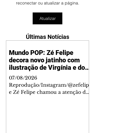
reconectar ou atualizar a página.
Atualizar
Últimas Notícias
Mundo POP: Zé Felipe
decora novo jatinho com
ilustração de Virgínia e dos
filhos
07/08/2026
Reprodução/Instagram/@zefelip
e Zé Felipe chamou a atenção dos
seguidores ao revelar um detalhe
especial de sua nova aeronave. O
cantor compartilhou nesta
quinta-feira, 6, registros do
jatinho recém-adquirido e