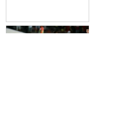
mostrou que decidiu personalizar
o espaço com uma ilustração que
reúne Virginia Fonseca e os três
filhos que eles tiveram juntos:
Maria Alice, Maria Flor e José
Leonardo. Na imagem, aparecem
os apelidos dos integrantes da
família, entre eles "Papai",
"Mamãe",
Athletico é atropelado pelo
Vitória e está fora da Copa
do Brasil
06/08/2026 Furacão não segurou
a vantagem, foi goleado por 4x0
Divulgação O Athletico encerrou
sua campanha na Copa do Brasil