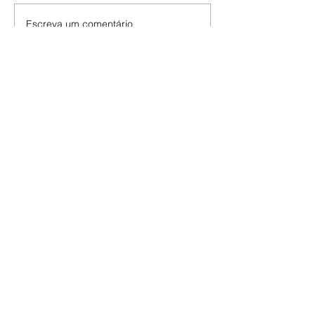
Escreva um comentário
Últimas Notícias
A Desalmada | resumo do
capítulo de segunda -
10/08/2026
Rafael diz a David que o melhor
será não procurar mais a