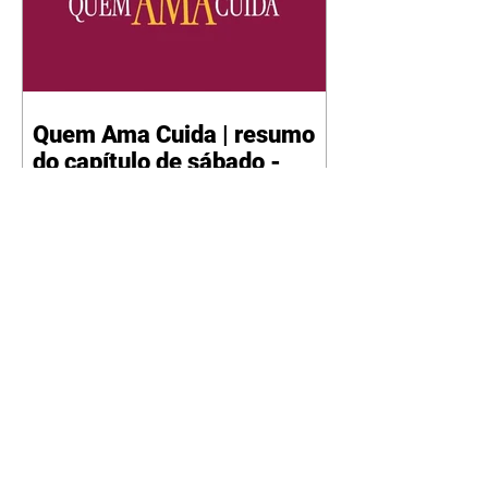
Quem Ama Cuida | resumo
do capítulo de sábado -
08/08/2026
Suely avisa a Ademir para não
chegar mais perto dela. Nancy
sente a indiferença de Camilo.
Tiago diz a Ingrid que ela não
tem competência para presidir a
joalheria. André conta a Pedro
que a associação de advogados
expulsou Ademir. Laurentino
contrata Adriana para servir no
restaurante. Adriana vê Pedro e
Bruna no restaurante. Bruna