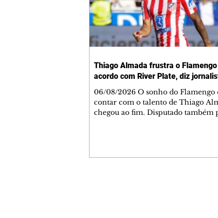
Thiago Almada frustra o Flamengo
acordo com River Plate, diz jornalis
06/08/2026 O sonho do Flamengo
contar com o talento de Thiago A
chegou ao fim. Disputado também 
River Plate, o jogador acertou a sua
o clube argentino frustrando a dire
rubro-negra. De acordo com infor
do jornalista Fabrizio Romano, o m
campista tem um acordo verbal def
faltando apenas detalhes para que 
transação seja anunciada. Com pas
Contato comercial
destaque no Botafogo, ele foi uma 
mmjornale@gmail.com
pilares do elenco que conquistou a
Telefone: (41) 99978-9956
Libertadores e o