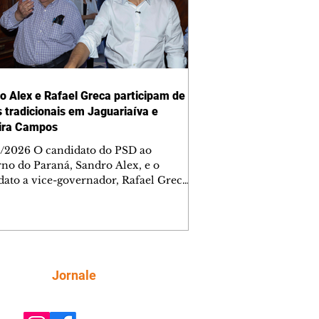
o Alex e Rafael Greca participam de
s tradicionais em Jaguariaíva e
ira Campos
/2026 O candidato do PSD ao
no do Paraná, Sandro Alex, e o
dato a vice-governador, Rafael Greca
 participaram de duas grandes festas
erior nesta quinta-feira (6) ao lado do
dente da Assembleia Legislativa,
ndre Curi, candidato ao Senado, e do
nador Ratinho Junior. Em
iaíva, eles participaram da 110ª Festa
Siga
Jornale
m Jesus da Pedra Fria e de uma missa.
a de 6 de agosto é dedicada ao Senhor
esus da Pedra Fria, que representa