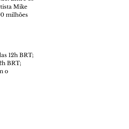
tista Mike 
0 milhões 
das 12h BRT;
12h BRT;
m o 