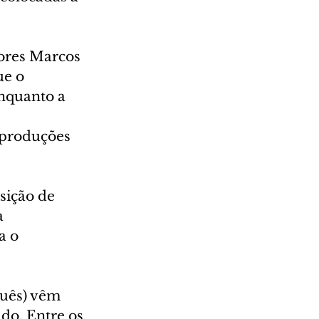
ores Marcos 
e o 
enquanto a 
 
s produções 
sição de 
a 
a o 
uês) vêm 
o. Entre os 