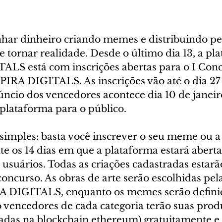
har dinheiro criando memes e distribuindo pel
e tornar realidade. Desde o último dia 13, a pl
LS está com inscrições abertas para o I Conc
RA DIGITALS. As inscrições vão até o dia 27 
ncio dos vencedores acontece dia 10 de janeir
plataforma para o público.
 simples: basta você inscrever o seu meme ou a
nte os 14 dias em que a plataforma estará aberta
 usuários. Todas as criações cadastradas estarã
oncurso. As obras de arte serão escolhidas pel
A DIGITALS, enquanto os memes serão definid
o vencedores de cada categoria terão suas prod
radas na blockchain ethereum) gratuitamente e 