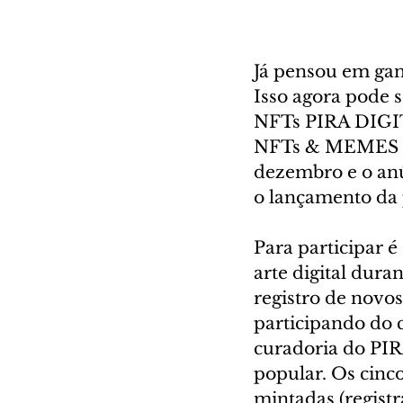
Já pensou em gan
Isso agora pode s
NFTs PIRA DIGITA
NFTs & MEMES PI
dezembro e o anú
o lançamento da 
Para participar é
arte digital dura
registro de novos
participando do c
curadoria do PIR
popular. Os cinc
mintadas (regist