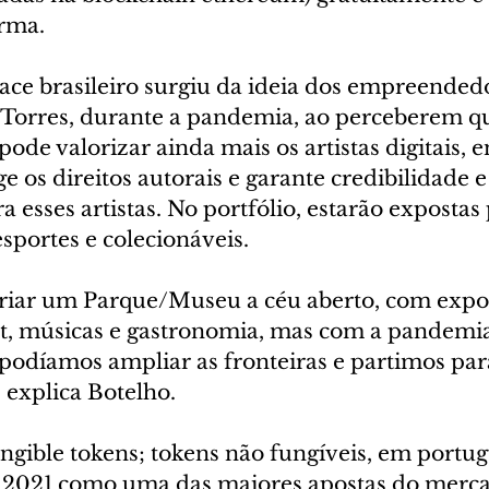
rma.
ce brasileiro surgiu da ideia dos empreended
 Torres, durante a pandemia, ao perceberem qu
pode valorizar ainda mais os artistas digitais, 
e os direitos autorais e garante credibilidade e
a esses artistas. No portfólio, estarão exposta
esportes e colecionáveis.
 criar um Parque/Museu a céu aberto, com expo
art, músicas e gastronomia, mas com a pandemi
odíamos ampliar as fronteiras e partimos par
, explica Botelho.
gible tokens; tokens não fungíveis, em portug
2021 como uma das maiores apostas do mercad