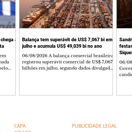
 chega a
Balança tem superávit de US$ 7,067 bi em
Sandr
ta
julho e acumula US$ 49,039 bi no ano
festa
Sique
 em
06/08/2026 A balança comercial brasileira
lmada
registrou superávit comercial de US$ 7,067
06/08
pelo
bilhões em julho, segundo dados divulgados
Gover
 ida para
nesta quinta-feira, 6, pela Secretaria de
candi
toria
Comércio Exterior (Secex) do Ministério do
(MDB)
mações
Desenvolvimento, Indústria, Comércio e
do Int
eio-
Serviços (MDIC). O valor foi alcançado
presi
inido
com exportações de US$ 34,119 bilhões e
Alexa
a
importações de US$ 27,052 bilhões. O
gover
sagem de
resultado de julho ficou abaixo da mediana
Jaguar
Editorias
Editais Certificados
dos
das estimativas do mercado financeiro
do Bo
apontada na pesquisa Projeções
A dat
CAPA
PUBLICIDADE LEGAL
Bom J