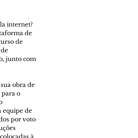
a internet? 
ataforma de 
urso de 
de 
o, junto com 
 sua obra de 
 para o 
o 
a equipe de 
os por voto 
uções 
colocadas à 