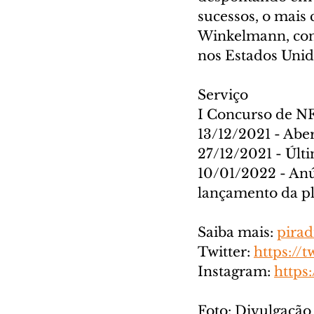
sucessos, o mais 
Winkelmann, con
nos Estados Unid
Serviço
I Concurso de 
13/12/2021 - Abe
27/12/2021 - Últ
10/01/2022 - Anú
lançamento da p
Saiba mais: 
pirad
Twitter: 
https://t
Instagram: 
https
Foto: Divulgação