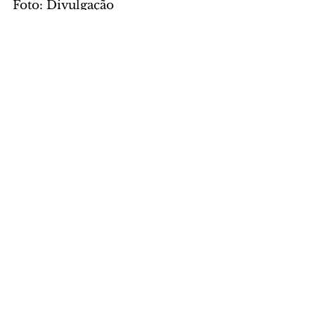
Foto: Divulgação
CIDADE
Comentários
Escreva um comentário
Últimas Notícias