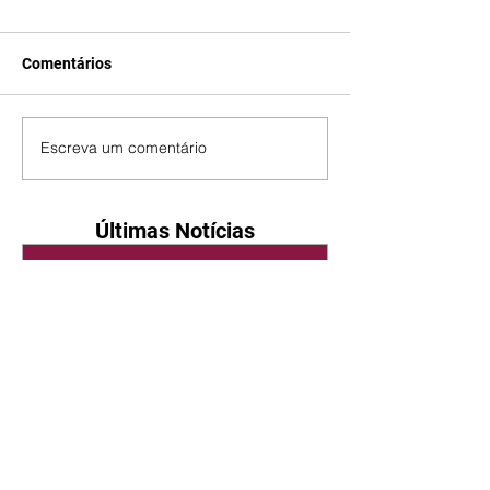
Comentários
Escreva um comentário
Últimas Notícias
Quem Ama Cuida | resumo
do capítulo de sábado -