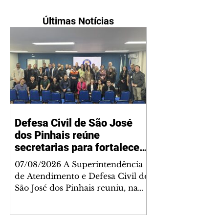
Últimas Notícias
Defesa Civil de São José
dos Pinhais reúne
secretarias para fortalecer
planejamento integrado
07/08/2026 A Superintendência
diante dos impactos do El
de Atendimento e Defesa Civil de
Niño
São José dos Pinhais reuniu, na
última quarta-feira (5), secretários
municipais e representantes de