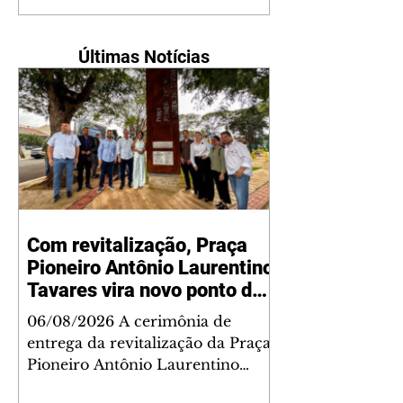
Últimas Notícias
Com revitalização, Praça
Pioneiro Antônio Laurentino
Tavares vira novo ponto de
encontro para famílias e
06/08/2026 A cerimônia de
moradores do Jardim
entrega da revitalização da Praça
Liberdade
Pioneiro Antônio Laurentino
Tavares, localizada no