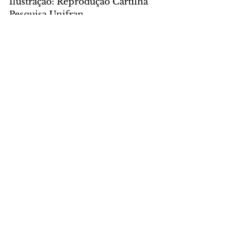
Ilustração: Reprodução Cartilha 
Pesquisa Unifran
DAS ASSESSORIAS
Comentários
Escreva um comentário
Últimas Notícias