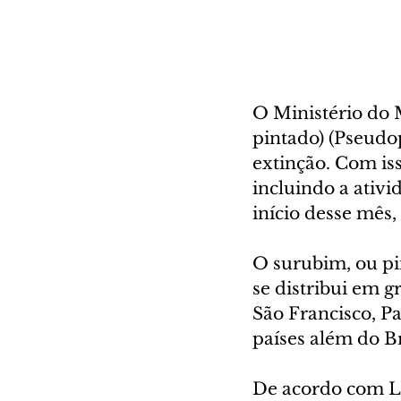
O Ministério do M
pintado) (Pseudo
extinção. Com iss
incluindo a ativi
início desse mês,
O surubim, ou pi
se distribui em g
São Francisco, P
países além do Br
De acordo com L