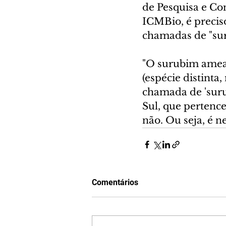
de Pesquisa e Co
ICMBio, é precis
chamadas de "su
"O surubim amea
(espécie distint
chamada de 'surub
Sul, que pertenc
não. Ou seja, é ne
Comentários