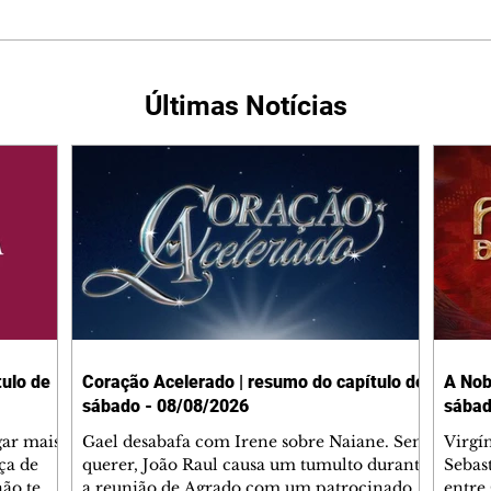
Últimas Notícias
ulo de
Coração Acelerado | resumo do capítulo de
A Nob
sábado - 08/08/2026
sábad
gar mais
Gael desabafa com Irene sobre Naiane. Sem
Virgí
ça de
querer, João Raul causa um tumulto durante
Sebas
 não tem
a reunião de Agrado com um patrocinador.
entre