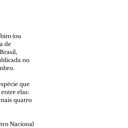
ubim (ou 
a de 
rasil, 
ublicada no 
embro.
spécie que 
entre elas: 
mais quatro 
ro Nacional 