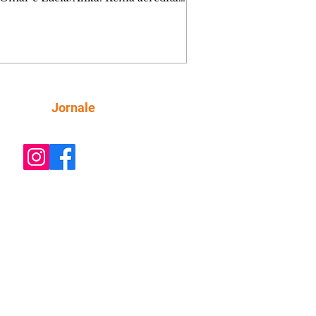
inta esteja mesmo ao lado de Jendal, e
o convite para jantar com os dois.
 desabafa com Casemiro e conta que
ília de Lúcia/Alika tem uma dívida
mar. Ana Maria vai à casa de Manoel
estratada por Fortunato. José e Omar
tam sobre a possível jazida de
Siga
Jornale
tênio na região. Virgínia provoca
nes na frente de Marta. Binta s