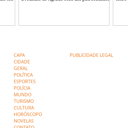
ia.
Zilá orienta Osmar a seguir Cinara, que
que B
ão de
percebe a movimentação e alerta Ronei.
nega 
ntino
Palhares confronta Cinara sobre a
Tonho
aproximação com Ronei. Eduarda pensa
a fam
una no
em pedir a Valéria para ficar com Sol. Gael
com O
a. Dora
decide terminar com Naiane. João Raul
e é d
m
inventa para Agrado que não está
comen
Editorias
Editais Certificados
Lyris
conseguindo conviver com seu sucesso, e
tungs
urante de
termina o relacionamento dos dois.
Dióge
CAPA
PUBLICIDADE LEGAL
CIDADE
GERAL
POLÍTICA
ESPORTES
POLÍCIA
MUNDO
TURISMO
CULTURA
HORÓSCOPO
NOVELAS
CONTATO