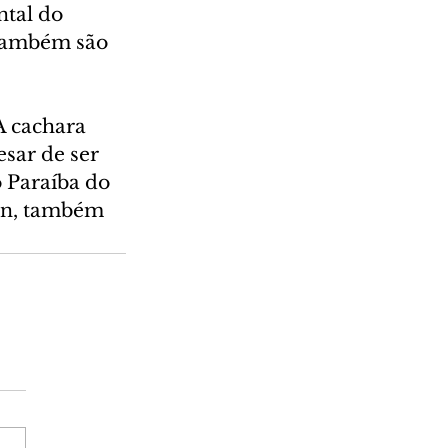
tal do 
 também são 
 cachara 
sar de ser 
 Paraíba do 
on, também 