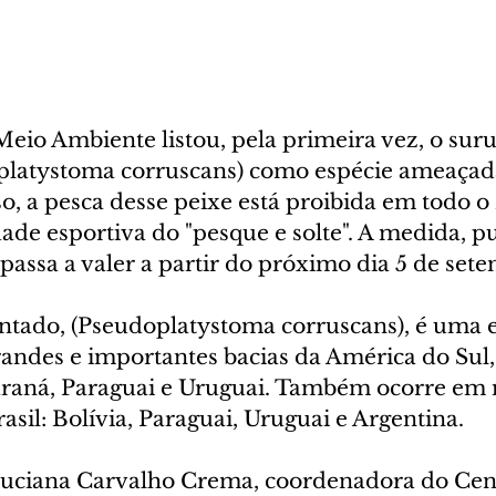
eio Ambiente listou, pela primeira vez, o sur
platystoma corruscans) como espécie ameaçad
o, a pesca desse peixe está proibida em todo o B
dade esportiva do "pesque e solte". A medida, p
 passa a valer a partir do próximo dia 5 de set
ntado, (Pseudoplatystoma corruscans), é uma e
randes e importantes bacias da América do Sul, 
araná, Paraguai e Uruguai. Também ocorre em 
asil: Bolívia, Paraguai, Uruguai e Argentina.
uciana Carvalho Crema, coordenadora do Cent