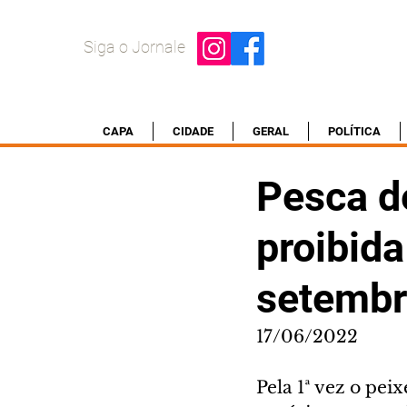
Siga o Jornale
CAPA
CIDADE
GERAL
POLÍTICA
Pesca d
proibida
setemb
17/06/2022
Pela 1ª vez o pei