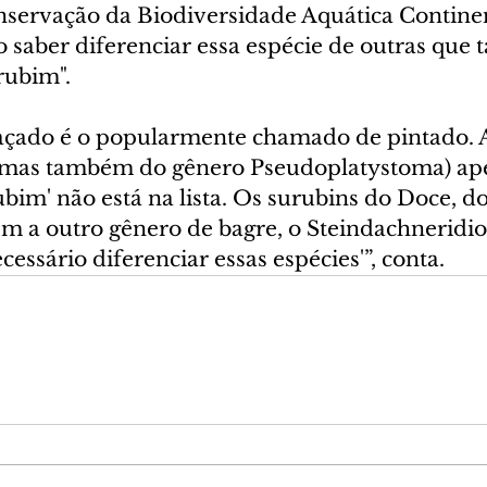
nservação da Biodiversidade Aquática Continen
o saber diferenciar essa espécie de outras que
rubim".
çado é o popularmente chamado de pintado. A
a, mas também do gênero Pseudoplatystoma) ape
im' não está na lista. Os surubins do Doce, do
em a outro gênero de bagre, o Steindachneridi
cessário diferenciar essas espécies'”, conta.